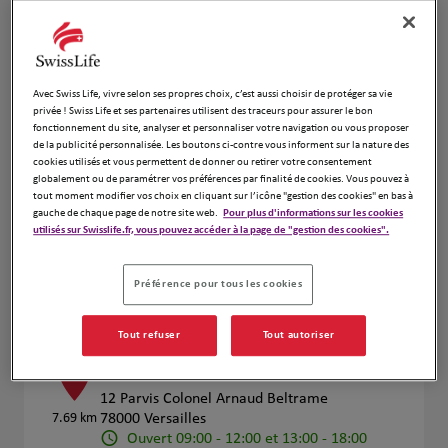
Numéro
Voir plus
Avec Swiss Life, vivre selon ses propres choix, c’est aussi choisir de protéger sa vie
privée ! Swiss Life et ses partenaires utilisent des traceurs pour assurer le bon
fonctionnement du site, analyser et personnaliser votre navigation ou vous proposer
DURNERIN Hervé
de la publicité personnalisée. Les boutons ci-contre vous informent sur la nature des
4
cookies utilisés et vous permettent de donner ou retirer votre consentement
99 Boulevard de la Reine
globalement ou de paramétrer vos préférences par finalité de cookies. Vous pouvez à
7.23 km
78000 Versailles
tout moment modifier vos choix en cliquant sur l’icône "gestion des cookies" en bas à
gauche de chaque page de notre site web.
Pour plus d'informations sur les cookies
Ouvert 08:30 - 18:00
utilisés sur Swisslife.fr, vous pouvez accéder à la page de "gestion des cookies".
Numéro
Voir plus
Préférence pour tous les cookies
Tout refuser
Tout autoriser
Benjamin Proux et Oana Horge
5
12 Parvis Colonel Arnaud Beltrame
7.69 km
78000 Versailles
Ouvert 09:00 - 12:00 et 13:00 - 18:00