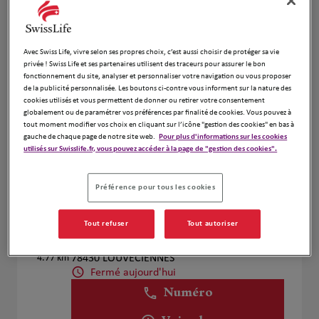
Voir plus
Avec Swiss Life, vivre selon ses propres choix, c’est aussi choisir de protéger sa vie
Fd Assurance Finance
privée ! Swiss Life et ses partenaires utilisent des traceurs pour assurer le bon
4
fonctionnement du site, analyser et personnaliser votre navigation ou vous proposer
Grande Arche Paroi NORD
de la publicité personnalisée. Les boutons ci-contre vous informent sur la nature des
4.69 km
92044 PARIS LA DEFENSE
cookies utilisés et vous permettent de donner ou retirer votre consentement
globalement ou de paramétrer vos préférences par finalité de cookies. Vous pouvez à
Fermé aujourd'hui
tout moment modifier vos choix en cliquant sur l’icône "gestion des cookies" en bas à
Numéro
gauche de chaque page de notre site web.
Pour plus d'informations sur les cookies
utilisés sur Swisslife.fr, vous pouvez accéder à la page de "gestion des cookies".
Voir plus
Préférence pour tous les cookies
Laure FLAGEL
Tout refuser
Tout autoriser
5
Chateau de prunay
4.77 km
78430 LOUVECIENNES
Fermé aujourd'hui
Numéro