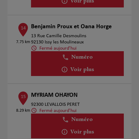
Voir plus
Benjamin Proux et Oana Horge
14
13 Rue Camille Desmoulins
7.75 km
92130 Issy les Moulineaux
Fermé aujourd'hui
Numéro
Voir plus
MYRIAM OHAYON
15
92300 LEVALLOIS PERET
Fermé aujourd'hui
8.29 km
Numéro
Voir plus