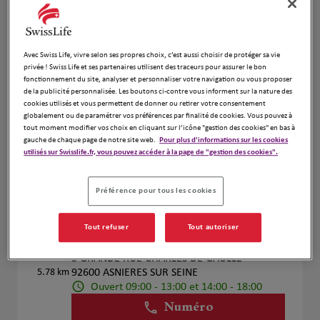
Voir plus
Avec Swiss Life, vivre selon ses propres choix, c’est aussi choisir de protéger sa vie
privée ! Swiss Life et ses partenaires utilisent des traceurs pour assurer le bon
Edouard de Douglas
fonctionnement du site, analyser et personnaliser votre navigation ou vous proposer
4
de la publicité personnalisée. Les boutons ci-contre vous informent sur la nature des
41 rue du 22 septembre
cookies utilisés et vous permettent de donner ou retirer votre consentement
5.34 km
92400 Courbevoie
globalement ou de paramétrer vos préférences par finalité de cookies. Vous pouvez à
Ouvert 08:30 - 19:00
tout moment modifier vos choix en cliquant sur l’icône "gestion des cookies" en bas à
gauche de chaque page de notre site web.
Pour plus d'informations sur les cookies
Numéro
utilisés sur Swisslife.fr, vous pouvez accéder à la page de "gestion des cookies".
Voir plus
Préférence pour tous les cookies
Tout refuser
Tout autoriser
HERMABEISSIERE Laurent
5
3 GRANDE RUE CHARLES DE GAULLE
5.78 km
92600 ASNIERES SUR SEINE
Ouvert 09:00 - 13:00 et 14:00 - 18:00
Numéro