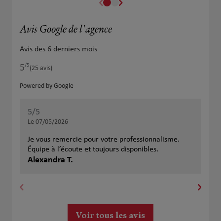
Avis Google de l'agence
Avis des 6 derniers mois
/5
5
Note de 5 sur 5
(25 avis)
Powered by Google
5
/5
5
/
Note de 5 sur 5
Le 07/05/2026
Le 
Je vous remercie pour votre professionnalisme.
En 
Équipe à l’écoute et toujours disponibles.
Lif
Alexandra T.
Moo
An
l’e
ret
par
app
cla
Voir tous les avis
son