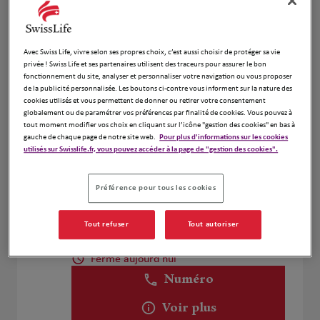
Voir plus
Avec Swiss Life, vivre selon ses propres choix, c’est aussi choisir de protéger sa vie
MYRIAM OHAYON
privée ! Swiss Life et ses partenaires utilisent des traceurs pour assurer le bon
4
fonctionnement du site, analyser et personnaliser votre navigation ou vous proposer
92300 LEVALLOIS PERET
de la publicité personnalisée. Les boutons ci-contre vous informent sur la nature des
Fermé aujourd'hui
5.23 km
cookies utilisés et vous permettent de donner ou retirer votre consentement
globalement ou de paramétrer vos préférences par finalité de cookies. Vous pouvez à
Numéro
tout moment modifier vos choix en cliquant sur l’icône "gestion des cookies" en bas à
gauche de chaque page de notre site web.
Pour plus d'informations sur les cookies
Voir plus
utilisés sur Swisslife.fr, vous pouvez accéder à la page de "gestion des cookies".
Préférence pour tous les cookies
Judicaël GÉRARD
5
Tout refuser
Tout autoriser
45 RUE DU PRESIDENT WILSON
5.39 km
92300 LEVALLOIS PERRET
Fermé aujourd'hui
Numéro
Voir plus