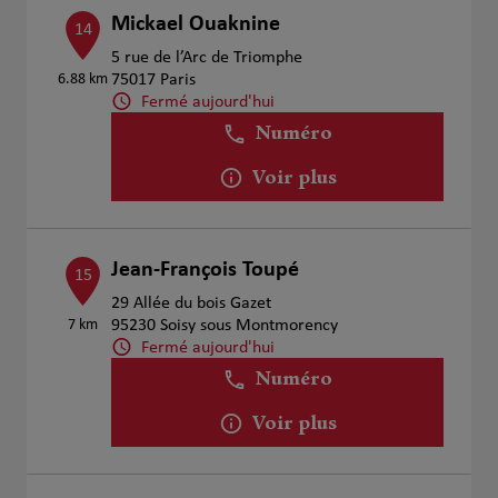
Mickael Ouaknine
14
5 rue de l’Arc de Triomphe
6.88 km
75017 Paris
Fermé aujourd'hui
Numéro
Voir plus
Jean-François Toupé
15
29 Allée du bois Gazet
7 km
95230 Soisy sous Montmorency
Fermé aujourd'hui
Numéro
Voir plus