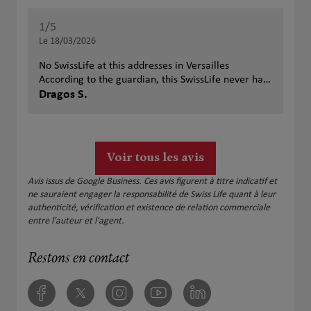
1
/5
Note de 1 sur 5
Le 18/03/2026
No SwissLife at this addresses in Versailles
According to the guardian, this SwissLife never had
an office in this building. Don’t waste your time
Dragos S.
coming here
Voir tous les avis
Avis issus de Google Business. Ces avis figurent à titre indicatif et
ne sauraient engager la responsabilité de Swiss Life quant à leur
authenticité, vérification et existence de relation commerciale
entre l'auteur et l'agent.
Restons en contact
Facebook
Twitter
Instagram
Youtube
Linkedin