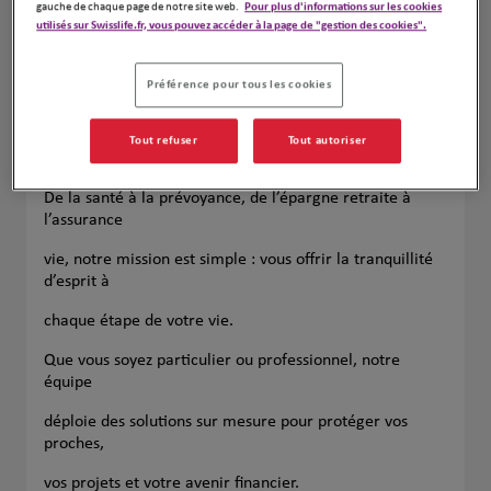
gauche de chaque page de notre site web.
Pour plus d'informations sur les cookies
utilisés sur Swisslife.fr, vous pouvez accéder à la page de "gestion des cookies".
Préférence pour tous les cookies
25 ans d’expertise pour sécuriser votre présent et
Tout refuser
Tout autoriser
avenir.
De la santé à la prévoyance, de l’épargne retraite à
l’assurance
vie, notre mission est simple : vous offrir la tranquillité
d’esprit à
chaque étape de votre vie.
Que vous soyez particulier ou professionnel, notre
équipe
déploie des solutions sur mesure pour protéger vos
proches,
vos projets et votre avenir financier.