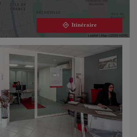
Itinéraire
Leaflet
| Map ©2026
HERE