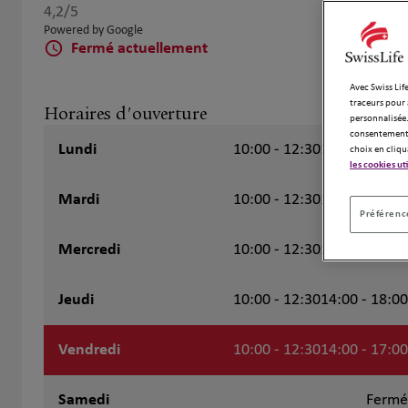
4,2
/5
Note de 4.2 sur 5
Powered by Google
Fermé actuellement
Avec Swiss Life
traceurs pour 
Horaires d'ouverture
personnalisée.
consentement 
Lundi
10:00 - 12:30
14:00 - 17:00
choix en cliqu
les cookies ut
Mardi
10:00 - 12:30
14:00 - 18:00
Préférence
Mercredi
10:00 - 12:30
14:00 - 18:00
Jeudi
10:00 - 12:30
14:00 - 18:00
Vendredi
10:00 - 12:30
14:00 - 17:00
Samedi
Fermé