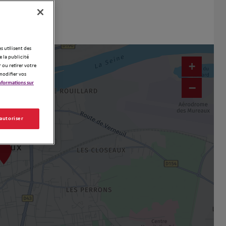
es utilisent des
 la publicité
+
 ou retirer votre
modifier vos
nformations sur
−
 autoriser