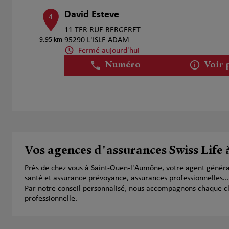
David Esteve
4
11 TER RUE BERGERET
9.95 km
95290 L'ISLE ADAM
Fermé aujourd'hui
Numéro
Voir 
Maxime Chevalier
5
2 RUE CHARLES FOURIER
10.3 km
95240 CORMEILLES EN PARISIS
Fermé actuellement
Vos agences d'assurances Swiss Life
Numéro
Voir 
Près de chez vous à Saint-Ouen-l'Aumône, votre agent généra
santé et assurance prévoyance, assurances professionnelles...
Par notre conseil personnalisé, nous accompagnons chaque clien
professionnelle.
Fabrice Besnard
6
65 Avenue De La Republique
12.32 km
78500 Sartrouville