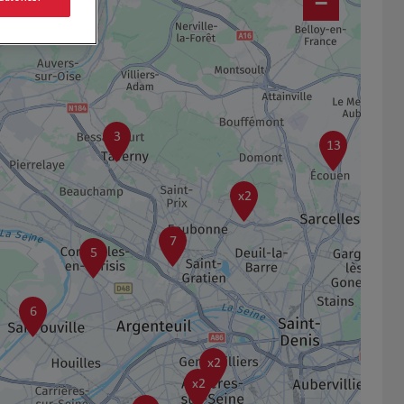
−
3
13
x2
7
5
6
x2
x2