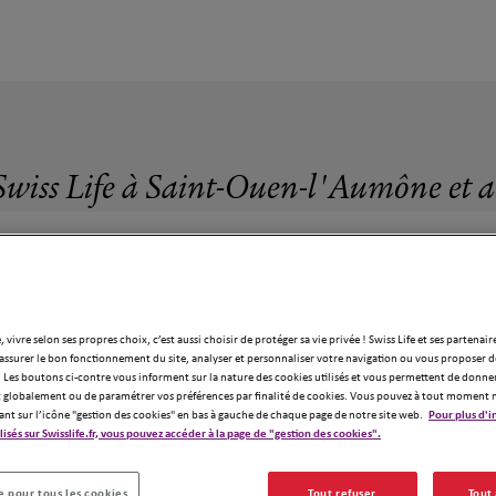
Swiss Life à Saint-Ouen-l'Aumône et 
, vivre selon ses propres choix, c’est aussi choisir de protéger sa vie privée ! Swiss Life et ses partenair
4 agences Swiss Life à Saint-Ouen-l'Aumô
assurer le bon fonctionnement du site, analyser et personnaliser votre navigation ou vous proposer de
 Les boutons ci-contre vous informent sur la nature des cookies utilisés et vous permettent de donner
globalement ou de paramétrer vos préférences par finalité de cookies. Vous pouvez à tout moment 
ant sur l’icône "gestion des cookies" en bas à gauche de chaque page de notre site web.
Pour plus d'i
ilisés sur Swisslife.fr, vous pouvez accéder à la page de "gestion des cookies".
 pour tous les cookies
Tout refuser
Tout