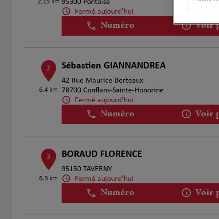
2.15 km
95300 Pontoise
Fermé aujourd'hui
Numéro
Voir 
Sébastien GIANNANDREA
2
42 Rue Maurice Berteaux
6.4 km
78700 Conflans-Sainte-Honorine
Fermé aujourd'hui
Numéro
Voir 
BORAUD FLORENCE
3
95150 TAVERNY
Fermé aujourd'hui
6.9 km
Numéro
Voir 