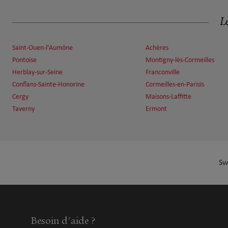
Fermé aujourd'hui
Numéro
Voir 
Le
Saint-Ouen-l'Aumône
Achères
Pontoise
Montigny-lès-Cormeilles
Antoine Achkar
7
Herblay-sur-Seine
Franconville
31 Boulevard Charles De Gaulle
Conflans-Sainte-Honorine
Cormeilles-en-Parisis
12.63 km
95110 Sannois
Cergy
Maisons-Laffitte
Fermé aujourd'hui
Taverny
Ermont
Numéro
Voir 
Jean-François Toupé
8
Sw
29 Allée du bois Gazet
14.15 km
95230 Soisy sous Montmorency
Fermé aujourd'hui
Numéro
Voir 
Besoin d'aide ?