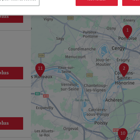
plus
1
11
2
plus
plus
10