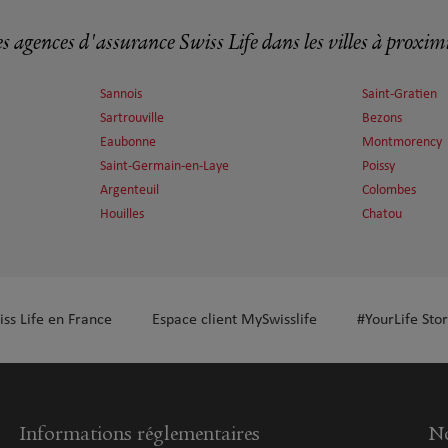
plus
s agences d'assurance Swiss Life dans les villes à proxim
Sannois
Saint-Gratien
Sartrouville
Bezons
Eaubonne
Montmorency
Saint-Germain-en-Laye
Poissy
Argenteuil
Colombes
Houilles
Chatou
plus
iss Life en France
Espace client MySwisslife
#YourLife Stor
plus
Informations réglementaires
No