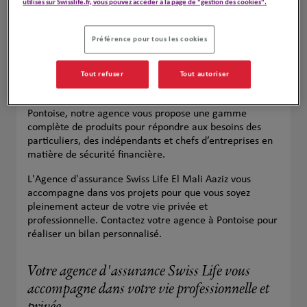
utilisés sur Swisslife.fr, vous pouvez accéder à la page de "gestion des cookies".
Préférence pour tous les cookies
Tout refuser
Tout autoriser
Votre agence Swiss Life à Pontoise est votre partenaire
de confiance pour toutes vos assurances. Située à
Pontoise, notre agence vous propose une gamme
complète de produits pour répondre aux besoins des
particuliers, des indépendants et chefs d’entreprises en
matière de sécurité financière.
L'Agence d'assurance Swiss Life El Mali Aaziz vous
accompagne dans vos projets pour que vous soyez
pleinement acteur de votre vie privée et
professionnelle. Contactez votre agence à Pontoise pour
réaliser un bilan personnalisé.
Votre agence d'assurance Swiss Life vous
accompagne dans votre vie professionnelle et