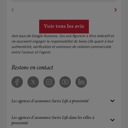
cette agence si vous souhaitez être accompagné
par une équipe compétente et de confiance. J'ai
plusieurs contrats en cours et, jusqu'à présent, tout
a toujours été géré avec sérieux et efficacité. C'est
Voir tous les avis
suffisamment rare pour être souligné. Merci,
Madame EL MALI, pour votre accompagnement et
Avis issus de Google Business. Ces avis figurent à titre indicatif et
votre engagement.
ne sauraient engager la responsabilité de Swiss Life quant à leur
authenticité, vérification et existence de relation commerciale
entre l'auteur et l'agent.
Restons en contact
Facebook
Twitter
Instagram
Youtube
Linkedin
Les agences d'assurance Swiss Life à proximité
Les agences d'assurance Swiss Life dans les villes à
proximité