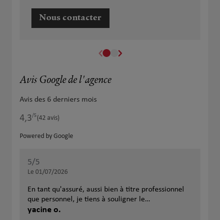
Nous contacter
Avis Google de l'agence
Avis des 6 derniers mois
/5
4,3
Note de 4.3 sur 5
(42 avis)
Powered by Google
5
/5
5
/
Note de 5 sur 5
Le 01/07/2026
Le 
En tant qu'assuré, aussi bien à titre professionnel
Je 
que personnel, je tiens à souligner le
eff
professionnalisme, la réactivité et la disponibilité
yacine o.
sui
Jea
de Madame EL MALI. Je recommande vivement
je n