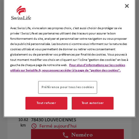
Voir plus
Avec Swiss Life, vivre selon ses propres choix, c’est aussi choisir de protéger sa vie
privée ! Swiss Life et ses partenaires utilisent des traceurs pour assurer le bon
Laure FLAGEL
4
fonctionnement du site, analyser et personnaliser votre navigation ou vous proposer
de la publicité personnalisée. Les boutons ci-contre vous informent sur la nature des
21 RUE CARNOT
cookies utilisés et vous permettent de donner ou retirer votre consentement
10 km
78130 LES MUREAUX
globalement ou de paramétrer vos préférences par finalité de cookies. Vous pouvez à
Fermé actuellement
tout moment modifier vos choix en cliquant sur l’icône "gestion des cookies" en bas à
gauche de chaque page de notre site web.
Pour plus d'informations sur les cookies
Numéro
utilisés sur Swisslife.fr, vous pouvez accéder à la page de "gestion des cookies".
Voir plus
Préférence pour tous les cookies
Tout refuser
Tout autoriser
Laure FLAGEL
5
Chateau de prunay
10.62
78430 LOUVECIENNES
km
Fermé aujourd'hui
Numéro