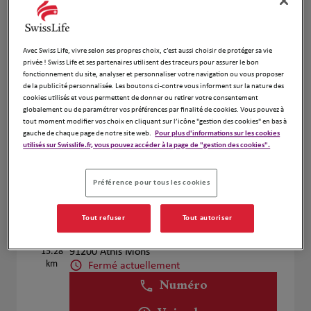
Voir plus
Avec Swiss Life, vivre selon ses propres choix, c’est aussi choisir de protéger sa vie
Corinne Peron
privée ! Swiss Life et ses partenaires utilisent des traceurs pour assurer le bon
4
fonctionnement du site, analyser et personnaliser votre navigation ou vous proposer
40 Avenue de la Cour de France
de la publicité personnalisée. Les boutons ci-contre vous informent sur la nature des
14.96
91260 Juvisy sur Orge
cookies utilisés et vous permettent de donner ou retirer votre consentement
globalement ou de paramétrer vos préférences par finalité de cookies. Vous pouvez à
km
Fermé actuellement
tout moment modifier vos choix en cliquant sur l’icône "gestion des cookies" en bas à
Numéro
gauche de chaque page de notre site web.
Pour plus d'informations sur les cookies
utilisés sur Swisslife.fr, vous pouvez accéder à la page de "gestion des cookies".
Voir plus
Préférence pour tous les cookies
Fabrice BOULAY
Tout refuser
Tout autoriser
5
13 Rue de Juvisy
15.28
91200 Athis Mons
km
Fermé actuellement
Numéro