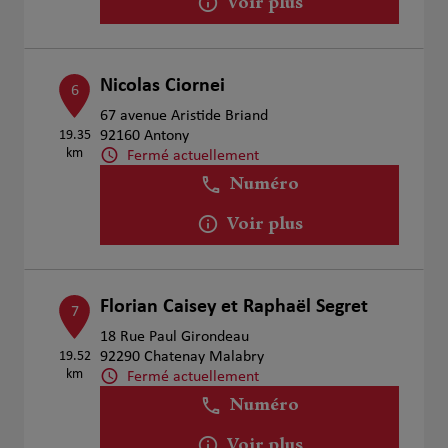
Voir plus
Nicolas Ciornei
6
67 avenue Aristide Briand
19.35
92160 Antony
km
Fermé actuellement
Numéro
Voir plus
Florian Caisey et Raphaël Segret
7
18 Rue Paul Girondeau
19.52
92290 Chatenay Malabry
km
Fermé actuellement
Numéro
Voir plus