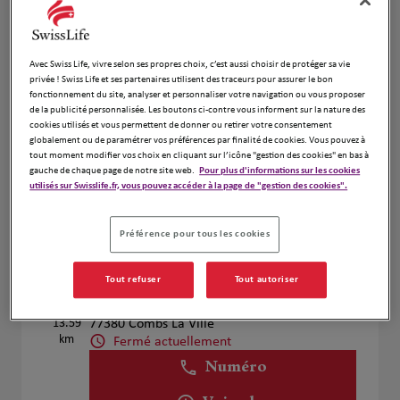
Voir plus
Avec Swiss Life, vivre selon ses propres choix, c’est aussi choisir de protéger sa vie
Corinne Peron
privée ! Swiss Life et ses partenaires utilisent des traceurs pour assurer le bon
4
fonctionnement du site, analyser et personnaliser votre navigation ou vous proposer
40 Avenue de la Cour de France
de la publicité personnalisée. Les boutons ci-contre vous informent sur la nature des
8.88 km
91260 Juvisy sur Orge
cookies utilisés et vous permettent de donner ou retirer votre consentement
globalement ou de paramétrer vos préférences par finalité de cookies. Vous pouvez à
Fermé actuellement
tout moment modifier vos choix en cliquant sur l’icône "gestion des cookies" en bas à
Numéro
gauche de chaque page de notre site web.
Pour plus d'informations sur les cookies
utilisés sur Swisslife.fr, vous pouvez accéder à la page de "gestion des cookies".
Voir plus
Préférence pour tous les cookies
Assurances Laurent Guillet
Tout refuser
Tout autoriser
5
5Bis Avenue De Quincy
13.59
77380 Combs La Ville
km
Fermé actuellement
Numéro