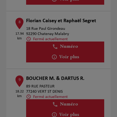
Florian Caisey et Raphaël Segret
8
18 Rue Paul Girondeau
17.94
92290 Chatenay Malabry
km
Fermé actuellement
Numéro
Voir plus
BOUCHER M. & DARTUS R.
9
89 RUE PASTEUR
18.22
77240 VERT ST DENIS
km
Fermé actuellement
Numéro
Voir plus