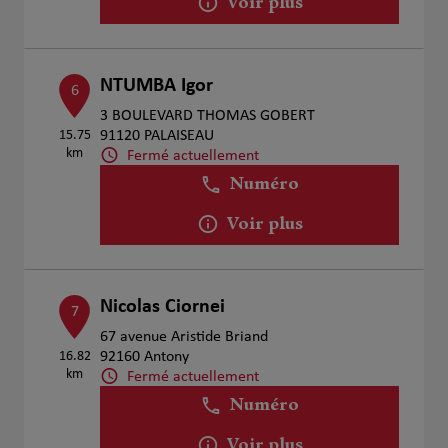
Voir plus
NTUMBA Igor
6
3 BOULEVARD THOMAS GOBERT
15.75
91120 PALAISEAU
km
Fermé actuellement
Numéro
Voir plus
Nicolas Ciornei
7
67 avenue Aristide Briand
16.82
92160 Antony
km
Fermé actuellement
Numéro
Voir plus