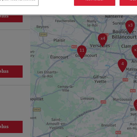
plus
x3
x4
x
11
4
plus
plus