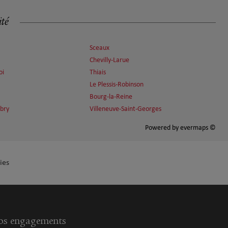
ité
Sceaux
Chevilly-Larue
oi
Thiais
Le Plessis-Robinson
Bourg-la-Reine
bry
Villeneuve-Saint-Georges
Powered by
evermaps ©
ies
s engagements