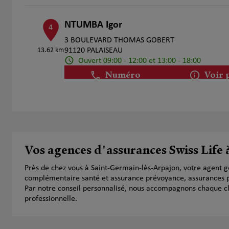
NTUMBA Igor
4
3 BOULEVARD THOMAS GOBERT
13.62 km
91120 PALAISEAU
Ouvert 09:00 - 12:00 et 13:00 - 18:00
Numéro
Voir 
Fabrice BOULAY
5
13 Rue de Juvisy
13.67 km
91200 Athis Mons
Vos agences d'assurances Swiss Life
Ouvert 09:00 - 12:00 et 13:00 - 18:00
Numéro
Voir 
Près de chez vous à Saint-Germain-lès-Arpajon, votre agent g
complémentaire santé et assurance prévoyance, assurances pr
Par notre conseil personnalisé, nous accompagnons chaque clien
professionnelle.
Nicolas Ciornei
6
67 avenue Aristide Briand