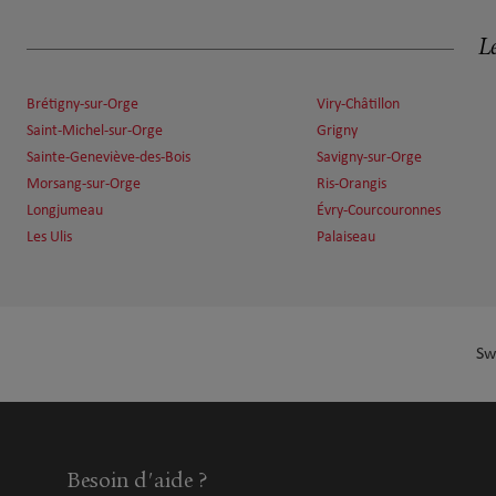
18.12 km
92160 Antony
Fermé actuellement
Le
Numéro
Voir 
Brétigny-sur-Orge
Viry-Châtillon
Saint-Michel-sur-Orge
Grigny
Florian Caisey et Raphaël Segret
Sainte-Geneviève-des-Bois
Savigny-sur-Orge
7
Morsang-sur-Orge
Ris-Orangis
18 Rue Paul Girondeau
Longjumeau
Évry-Courcouronnes
18.41 km
92290 Chatenay Malabry
Ouvert 09:00 - 12:00 et 13:00 - 18:00
Les Ulis
Palaiseau
Numéro
Voir 
Sw
Fd Assurance Finance
8
12 Rue Du General De Gaulle
20.41 km
78350 Jouy En Josas
Ouvert 09:00 - 12:00 et 14:00 - 17:00
Ouvert sur rdv 09:00 - 12:00
Besoin d'aide ?
Numéro
Voir 