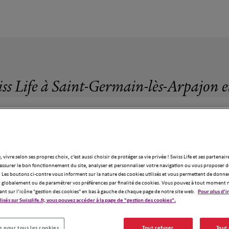
iss Life à Saint-Germain-lès-Arpajon e
, vivre selon ses propres choix, c’est aussi choisir de protéger sa vie privée ! Swiss Life et ses partenair
gences Swiss Life à Saint-Germain-lès-Ar
assurer le bon fonctionnement du site, analyser et personnaliser votre navigation ou vous proposer de
 Les boutons ci-contre vous informent sur la nature des cookies utilisés et vous permettent de donner
globalement ou de paramétrer vos préférences par finalité de cookies. Vous pouvez à tout moment 
ant sur l’icône "gestion des cookies" en bas à gauche de chaque page de notre site web.
Pour plus d'i
ilisés sur Swisslife.fr, vous pouvez accéder à la page de "gestion des cookies".
 pour tous les cookies
Tout refuser
Tout