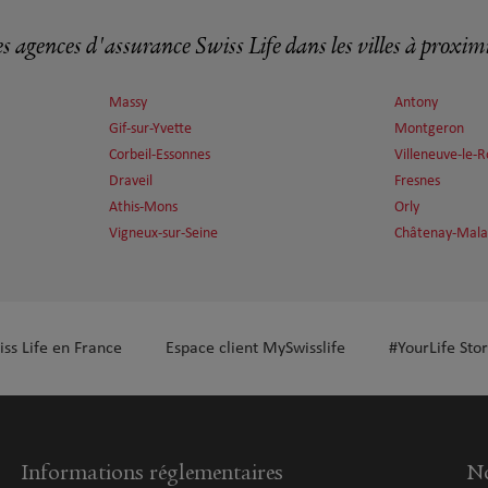
s agences d'assurance Swiss Life dans les villes à proxim
plus
Massy
Antony
Gif-sur-Yvette
Montgeron
Corbeil-Essonnes
Villeneuve-le-R
Draveil
Fresnes
Athis-Mons
Orly
Vigneux-sur-Seine
Châtenay-Mala
plus
iss Life en France
Espace client MySwisslife
#YourLife Stor
Informations réglementaires
No
plus