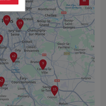
−
x2
19
2
x2
9
x2
15