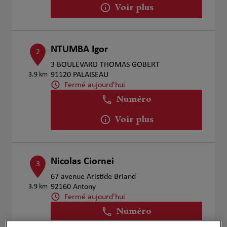
Voir plus
NTUMBA Igor
2
3 BOULEVARD THOMAS GOBERT
3.9 km
91120 PALAISEAU
Fermé aujourd'hui
Numéro
Voir plus
Nicolas Ciornei
3
67 avenue Aristide Briand
3.9 km
92160 Antony
Fermé aujourd'hui
Numéro