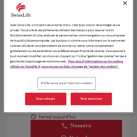
Voir plus
Avec Swiss Life, vivre selon ses propres choix, c’est aussi choisir de protéger sa vie
Fd Assurance Finance
4
privée ! Swiss Life et ses partenaires utilisent des traceurs pour assurer le bon
fonctionnement du site, analyser et personnaliser votre navigation ou vous proposer
12 Rue Du General De Gaulle
de la publicité personnalisée. Les boutons ci-contre vous informent sur la nature des
7.35 km
78350 Jouy En Josas
cookies utilisés et vous permettent de donner ou retirer votre consentement
Fermé aujourd'hui
globalement ou de paramétrer vos préférences par finalité de cookies. Vous pouvez à
tout moment modifier vos choix en cliquant sur l’icône "gestion des cookies" en bas à
Numéro
gauche de chaque page de notre site web.
Pour plus d'informations sur les cookies
utilisés sur Swisslife.fr, vous pouvez accéder à la page de "gestion des cookies".
Voir plus
Préférence pour tous les cookies
Benjamin Proux et Oana Horge
5
Tout refuser
Tout autoriser
13 Rue Camille Desmoulins
8.86 km
92130 Issy les Moulineaux
Fermé aujourd'hui
Numéro