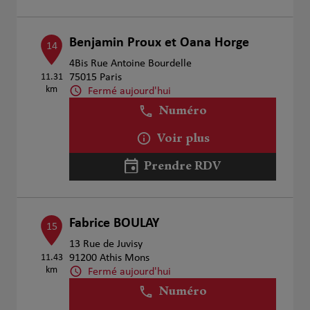
Benjamin Proux et Oana Horge
14
4Bis Rue Antoine Bourdelle
11.31
75015 Paris
km
Fermé aujourd'hui
Numéro
Voir plus
Prendre RDV
Fabrice BOULAY
15
13 Rue de Juvisy
11.43
91200 Athis Mons
km
Fermé aujourd'hui
Numéro