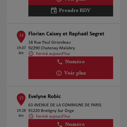
Prendre RDV
Florian Caisey et Raphaël Segret
14
18 Rue Paul Girondeau
19.07
92290 Chatenay Malabry
km
Fermé aujourd'hui
Numéro
Voir plus
Evelyne Robic
15
63 AVENUE DE LA COMMUNE DE PARIS
19.28
91220 Bretigny Sur Orge
km
Fermé aujourd'hui
Numéro