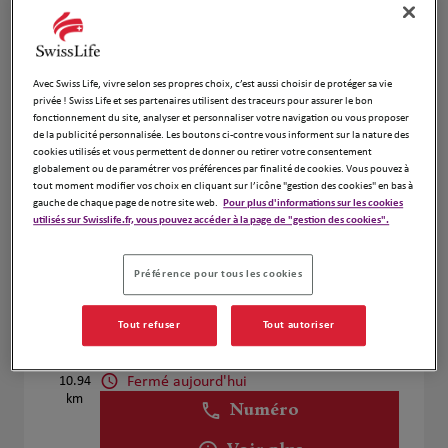
Voir plus
Avec Swiss Life, vivre selon ses propres choix, c’est aussi choisir de protéger sa vie
privée ! Swiss Life et ses partenaires utilisent des traceurs pour assurer le bon
Corinne Peron
4
fonctionnement du site, analyser et personnaliser votre navigation ou vous proposer
de la publicité personnalisée. Les boutons ci-contre vous informent sur la nature des
40 Avenue de la Cour de France
cookies utilisés et vous permettent de donner ou retirer votre consentement
10.6 km
91260 Juvisy sur Orge
globalement ou de paramétrer vos préférences par finalité de cookies. Vous pouvez à
Fermé aujourd'hui
tout moment modifier vos choix en cliquant sur l’icône "gestion des cookies" en bas à
gauche de chaque page de notre site web.
Pour plus d'informations sur les cookies
Numéro
utilisés sur Swisslife.fr, vous pouvez accéder à la page de "gestion des cookies".
Voir plus
Préférence pour tous les cookies
Tout refuser
Tout autoriser
Sébastien CHEVALLIER
5
94490 Ormesson sur Marne
Fermé aujourd'hui
10.94
km
Numéro