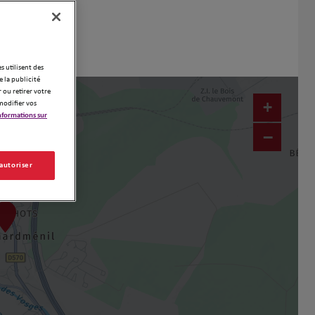
es utilisent des
 la publicité
 ou retirer votre
+
modifier vos
nformations sur
−
 autoriser