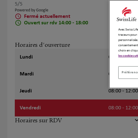
5
/5
Note de 5 sur 5
Powered by Google
Fermé actuellement
Ouvert sur rdv 14:00 - 18:00
Avec Swiss Life
traceurs pour 
personnalisée.
Horaires d'ouverture
consentement 
choix en cliqu
les cookies ut
Lundi
08:00 - 12:00
Préférence
Mardi
08:00 - 12:00
Jeudi
08:00 - 12:00
Vendredi
08:00 - 12:00
Horaires sur RDV