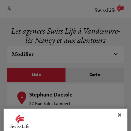
Les agences Swiss Life à Vandœuvre-
lès-Nancy et aux alentours
Modifier
Liste
Carte
Stephane Daessle
1
22 Rue Saint Lambert
3.01 km
54000 Nancy
Fermé aujourd'hui
Numéro