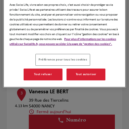
Voir plus
Avec Swiss Life, vivre selon ses propres choix, c’est aussi choisir de protéger sa vie
privée ! Swiss Life et ses partenaires utilisent des traceurs pour assurer le bon
fonctionnement du site, analyser et personnaliser votre navigation ou vous proposer
de la publicité personnalisée. Les boutons ci-contre vous informent sur la nature des
cookies utilisés et vous permettent de donner ou retirer votre consentement
Rampillon Gilles
2
globalement ou de paramétrer vos préférences par finalité de cookies. Vous pouvez à
tout moment modifier vos choix en cliquant sur l’icône "gestion des cookies" en bas à
8 Rue Isabey
gauche de chaque page de notre site web.
Pour plus d'informations sur les cookies
3.82 km
54000 Nancy
utilisés sur Swisslife.fr, vous pouvez accéder à la page de "gestion des cookies".
Fermé aujourd'hui
Numéro
Préférence pour tous les cookies
Voir plus
Tout refuser
Tout autoriser
Vanessa LE BERT
3
39 Rue des Tiercelins
4.13 km
54000 NANCY
Fermé aujourd'hui
Numéro