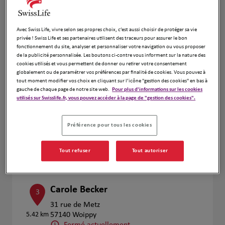
Voir plus
Avec Swiss Life, vivre selon ses propres choix, c’est aussi choisir de protéger sa vie
Prendre RDV
privée ! Swiss Life et ses partenaires utilisent des traceurs pour assurer le bon
fonctionnement du site, analyser et personnaliser votre navigation ou vous proposer
de la publicité personnalisée. Les boutons ci-contre vous informent sur la nature des
cookies utilisés et vous permettent de donner ou retirer votre consentement
globalement ou de paramétrer vos préférences par finalité de cookies. Vous pouvez à
HUBERT FRAPPÉ
2
tout moment modifier vos choix en cliquant sur l’icône "gestion des cookies" en bas à
gauche de chaque page de notre site web.
Pour plus d'informations sur les cookies
15 RUE D APREMONT
utilisés sur Swisslife.fr, vous pouvez accéder à la page de "gestion des cookies".
3.02 km
57000 METZ
Fermé actuellement
Préférence pour tous les cookies
Numéro
Voir plus
Tout refuser
Tout autoriser
Carole Becker
3
31 rue de Metz
5.42 km
57140 Woippy
Fermé actuellement