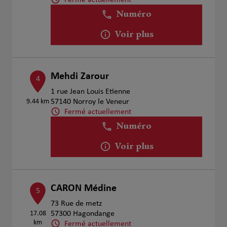
Numéro
Voir plus
Mehdi Zarour
4
1 rue Jean Louis Etienne
9.44 km
57140 Norroy le Veneur
Fermé actuellement
Numéro
Voir plus
CARON Médine
5
73 Rue de metz
17.08
57300 Hagondange
km
Fermé actuellement