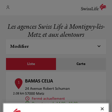
Les agences Swiss Life à Montigny-lès-
Metz et aux alentours
Modifier
Liste
Carte
BAMAS CELIA
1
24 Avenue Robert Schuman
2.08 km
57000 Metz
Fermé actuellement
Ouvert sur rdv 14:00 - 18:00
Numéro