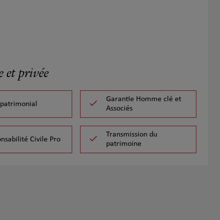
 et privée
Garantie Homme clé et
 patrimonial
Associés
Transmission du
nsabilité Civile Pro
patrimoine