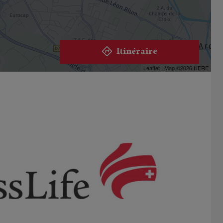
Itinéraire
Leaflet
| Map ©2026
HERE