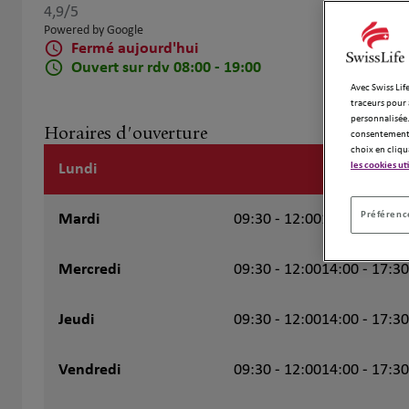
4,9
/5
Note de 4.9 sur 5
Powered by Google
Fermé aujourd'hui
Ouvert sur rdv 08:00 - 19:00
Avec Swiss Life
traceurs pour 
personnalisée.
Horaires d'ouverture
consentement 
choix en cliqu
les cookies ut
Lundi
Fermé
Préférence
Mardi
09:30 - 12:00
14:00 - 17:30
Mercredi
09:30 - 12:00
14:00 - 17:30
Jeudi
09:30 - 12:00
14:00 - 17:30
Vendredi
09:30 - 12:00
14:00 - 17:30