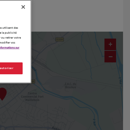
es utilisent des
 la publicité
 ou retirer votre
+
modifier vos
nformations sur
−
 autoriser