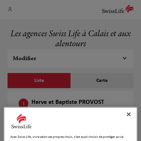
Les agences Swiss Life à Calais et aux
alentours
Modifier
Liste
Carte
Herve et Baptiste PROVOST
1
20 rue du Commandant Mengin
977 m
62100 Calais
Fermé aujourd'hui
Ouvert sur rdv 09:00 - 12:00
Avec Swiss Life, vivre selon ses propres choix, c’est aussi choisir de protéger sa vie
Numéro