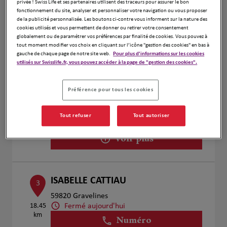
privée ! Swiss Life et ses partenaires utilisent des traceurs pour assurer le bon
fonctionnement du site, analyser et personnaliser votre navigation ou vous proposer
Voir plus
de la publicité personnalisée. Les boutons ci-contre vous informent sur la nature des
cookies utilisés et vous permettent de donner ou retirer votre consentement
globalement ou de paramétrer vos préférences par finalité de cookies. Vous pouvez à
tout moment modifier vos choix en cliquant sur l’icône "gestion des cookies" en bas à
gauche de chaque page de notre site web.
Pour plus d'informations sur les cookies
Herve et Baptiste PROVOST
2
utilisés sur Swisslife.fr, vous pouvez accéder à la page de "gestion des cookies".
3 Rue De Calais
18.42
59820 Gravelines
Préférence pour tous les cookies
km
Fermé aujourd'hui
Ouvert sur rdv 09:00 - 12:00
Tout refuser
Tout autoriser
Numéro
Voir plus
ISABELLE CATTIAU
3
59820 Gravelines
Fermé aujourd'hui
18.45
km
Numéro