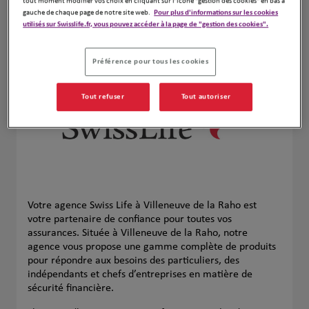
tout moment modifier vos choix en cliquant sur l’icône "gestion des cookies" en bas à
Naviguer
Itinéraire
gauche de chaque page de notre site web.
Pour plus d'informations sur les cookies
utilisés sur Swisslife.fr, vous pouvez accéder à la page de "gestion des cookies".
Leaflet
| Map ©2026
HERE
Préférence pour tous les cookies
Tout refuser
Tout autoriser
Votre agence Swiss Life à Villeneuve de la Raho est
votre partenaire de confiance pour toutes vos
assurances. Située à Villeneuve de la Raho, notre
agence vous propose une gamme complète de produits
pour répondre aux besoins des particuliers, des
indépendants et chefs d’entreprises en matière de
sécurité financière.