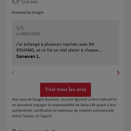
/5
4,9
Note de 4.9 sur 5
(110 avis)
Powered by Google
5
/5
5
/
Note de 5 sur 5
Le 09/07/2026
Le 
J'ai échangé à plusieurs reprises avec Mr
Lie
BOUANQ, et ce fut un réel plaisir à chaque
con
rencontre, tant Mr BOUANQ fait preuve de
Sanevan L.
Vé
pédagogie, de rigueur et de professionnalisme. Il
prend tout le temps nécessaire pour vous expliquer
le contrat dans le moindre détail sans pour autant
vous forcer la main. Très heureux d'avoir découvert
cette agence que je recommande sans réserve.
Voir tous les avis
Avis issus de Google Business. Ces avis figurent à titre indicatif et
ne sauraient engager la responsabilité de Swiss Life quant à leur
authenticité, vérification et existence de relation commerciale
entre l'auteur et l'agent.