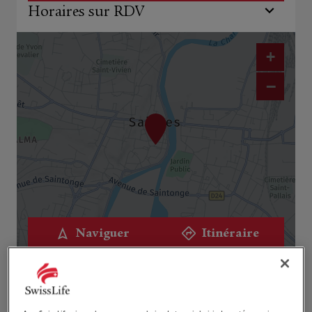
Horaires sur RDV
+
−
Naviguer
Itinéraire
Leaflet
| Map ©2026
HERE