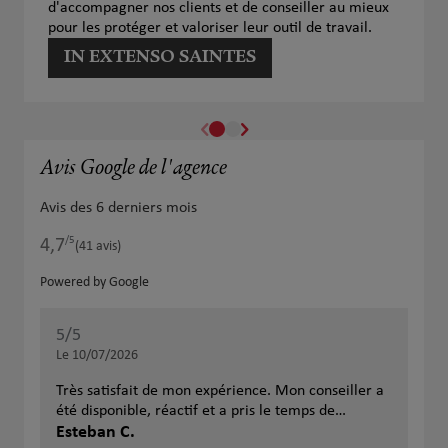
d'accompagner nos clients et de conseiller au mieux
pour les protéger et valoriser leur outil de travail.
IN EXTENSO SAINTES
Avis Google de l'agence
Avis des 6 derniers mois
/5
4,7
Note de 4.7 sur 5
(41 avis)
Powered by Google
5
/5
5
/
Note de 5 sur 5
Le 10/07/2026
Le 
Très satisfait de mon expérience. Mon conseiller a
Dis
été disponible, réactif et a pris le temps de
con
m'expliquer les différentes garanties afin de
Esteban C.
sur
Ale