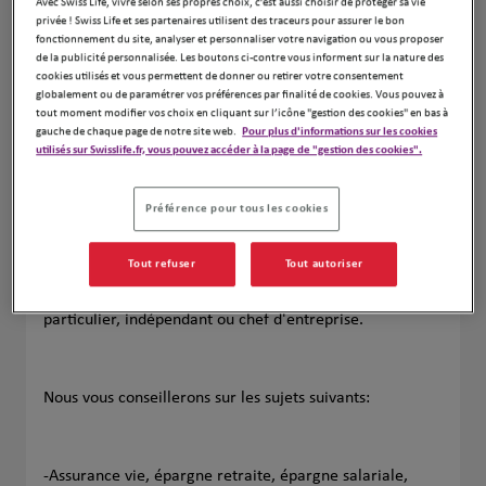
Avec Swiss Life, vivre selon ses propres choix, c’est aussi choisir de protéger sa vie
privée ! Swiss Life et ses partenaires utilisent des traceurs pour assurer le bon
fonctionnement du site, analyser et personnaliser votre navigation ou vous proposer
de la publicité personnalisée. Les boutons ci-contre vous informent sur la nature des
cookies utilisés et vous permettent de donner ou retirer votre consentement
globalement ou de paramétrer vos préférences par finalité de cookies. Vous pouvez à
tout moment modifier vos choix en cliquant sur l’icône "gestion des cookies" en bas à
gauche de chaque page de notre site web.
Pour plus d'informations sur les cookies
utilisés sur Swisslife.fr, vous pouvez accéder à la page de "gestion des cookies".
Préférence pour tous les cookies
Bienvenue dans notre agence situé 11 Rue Saint Pierre à
Saintes.
Tout refuser
Tout autoriser
Nous aurons le plaisir de vous accueillir et de vous
accompagner dans vos projets que vous soyez
particulier, indépendant ou chef d'entreprise.
Nous vous conseillerons sur les sujets suivants:
-Assurance vie, épargne retraite, épargne salariale,