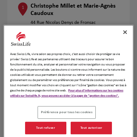
Christophe Millet et Marie-Agnès
1
Caudoux
44 Rue Nicolas Denys de Fronsac
17000 la Rochelle
Ouvert 08:30 - 07:30 et 14:30 - 18:30
Ouvert sur rdv 08:30 - 12:30 et 14:30 -
18:30
Numéro
Avec Swiss Life, vivre selon ses propres choix, c’est aussi choisir de protéger sa vie
privée ! Swiss Life et ses partenaires utilisent des traceurs pour assurer le bon
fonctionnement du site, analyser et personnaliser votre navigation ou vous proposer
Voir plus
de la publicité personnalisée. Les boutons ci-contre vous informent sur la nature des
cookies utilisés et vous permettent de donner ou retirer votre consentement
globalement ou de paramétrer vos préférences par finalité de cookies. Vous pouvez à
tout moment modifier vos choix en cliquant sur l’icône "gestion des cookies" en bas à
Fabrice Belin et David Pieuchot
gauche de chaque page de notre site web.
Pour plus d'informations sur les cookies
2
utilisés sur Swisslife.fr, vous pouvez accéder à la page de "gestion des cookies".
5 Avenue Louis Lumiere
17180 Perigny
Fermé actuellement
Préférence pour tous les cookies
Numéro
Tout refuser
Tout autoriser
Voir plus