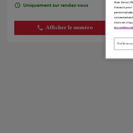
Avec Swiss Life
Uniquement sur rendez-vous
traceurs pour 
personnalisée.
consentement 
choix en cliqu
Afficher le numéro
les cookies ut
Préférence