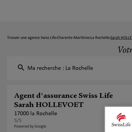
Trouver une agence Swiss Life
Charente-Maritime
La Rochelle
Sarah HOLL
Votr
Ma recherche :
La Rochelle
Agent d'assurance Swiss Life
Sarah HOLLEVOET
17000 la Rochelle
5
/5
Note de 5 sur 5
Powered by Google