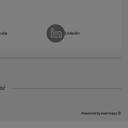
tube
Linkedin
ité
Powered by
evermaps ©