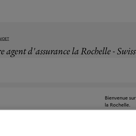
EVOET
e agent d'assurance la Rochelle - Swiss
Bienvenue sur
la Rochelle.
Votre agent à 
épargne retra
prêt immobilie
Particulier, i