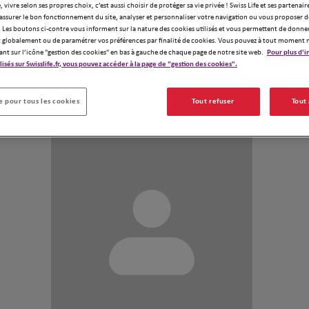
, vivre selon ses propres choix, c’est aussi choisir de protéger sa vie privée ! Swiss Life et ses partenair
Swiss Life - 
assurer le bon fonctionnement du site, analyser et personnaliser votre navigation ou vous proposer de
pour que vous
 Les boutons ci-contre vous informent sur la nature des cookies utilisés et vous permettent de donner
professionnell
globalement ou de paramétrer vos préférences par finalité de cookies. Vous pouvez à tout moment 
ant sur l’icône "gestion des cookies" en bas à gauche de chaque page de notre site web.
Pour plus d'i
Contactez votr
Demander un devis
ilisés sur Swisslife.fr, vous pouvez accéder à la page de "gestion des cookies".
bilan patrimon
 pour tous les cookies
Tout refuser
Tout
Notre équipe