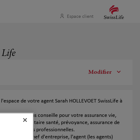
Espace client
 Life
Modifier
 l'espace de votre agent Sarah HOLLEVOET SwissLife à
la Rochelle vous conseille pour votre assurance vie,
ite, complémentaire santé, prévoyance, assurance de
r et assurances professionnelles.
ndépendant ou chef d'entreprise, l'agent (les agents)