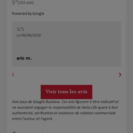
/5
5
Note de 5 sur 5
(102 avis)
Powered by Google
5
/5
5
/
Note de 5 sur 5
Le 06/08/2026
Le 
Trè
ser
eric m.
l'a
La
Voir tous les avis
Avis issus de Google Business. Ces avis figurent à titre indicatif et
ne sauraient engager la responsabilité de Swiss Life quant à leur
authenticité, vérification et existence de relation commerciale
entre l'auteur et l'agent.