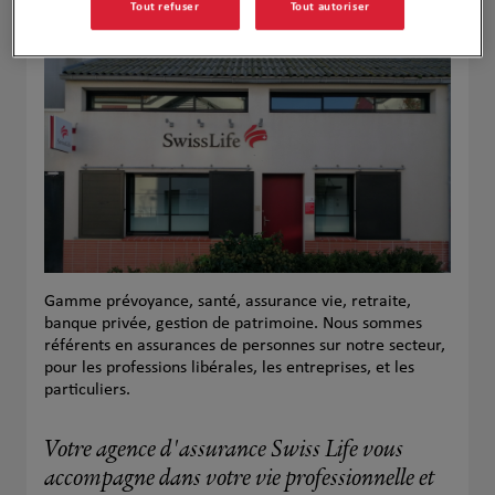
Tout refuser
Tout autoriser
Leaflet
| Map ©2026
HERE
Gamme prévoyance, santé, assurance vie, retraite,
banque privée, gestion de patrimoine. Nous sommes
référents en assurances de personnes sur notre secteur,
pour les professions libérales, les entreprises, et les
particuliers.
Votre agence d'assurance Swiss Life vous
accompagne dans votre vie professionnelle et