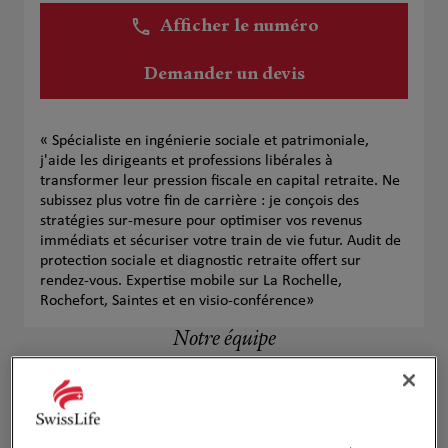
Afficher le numéro
Demander un devis
« Spécialiste en ingénierie sociale et patrimoniale,
j'aide les dirigeants et professions libérales à
transformer leur pression fiscale en capital retraite. Ne
subissez plus votre fin de carrière : je conçois des
stratégies sur-mesure pour optimiser vos revenus
immédiats et sécuriser votre train de vie futur. Audit de
protection sociale et diagnostic retraite offert sur
rendez-vous. Expertise mobile sur La Rochelle,
Rochefort, Saintes et en visio-conférence»
Notre équipe