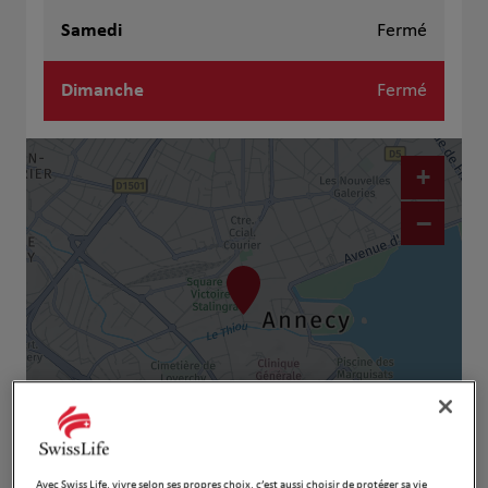
Samedi
Fermé
Dimanche
Fermé
+
−
Naviguer
Itinéraire
Avec Swiss Life, vivre selon ses propres choix, c’est aussi choisir de protéger sa vie