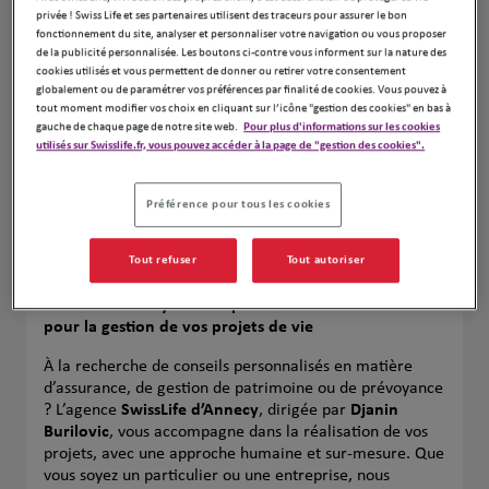
Leaflet
| Map ©2026
HERE
privée ! Swiss Life et ses partenaires utilisent des traceurs pour assurer le bon
fonctionnement du site, analyser et personnaliser votre navigation ou vous proposer
de la publicité personnalisée. Les boutons ci-contre vous informent sur la nature des
cookies utilisés et vous permettent de donner ou retirer votre consentement
globalement ou de paramétrer vos préférences par finalité de cookies. Vous pouvez à
tout moment modifier vos choix en cliquant sur l’icône "gestion des cookies" en bas à
gauche de chaque page de notre site web.
Pour plus d'informations sur les cookies
utilisés sur Swisslife.fr, vous pouvez accéder à la page de "gestion des cookies".
Préférence pour tous les cookies
Tout refuser
Tout autoriser
SwissLife Annecy – Votre partenaire de confiance
pour la gestion de vos projets de vie
À la recherche de conseils personnalisés en matière
d’assurance, de gestion de patrimoine ou de prévoyance
? L’agence
SwissLife d’Annecy
, dirigée par
Djanin
Burilovic
, vous accompagne dans la réalisation de vos
projets, avec une approche humaine et sur-mesure. Que
vous soyez un particulier ou une entreprise, nous