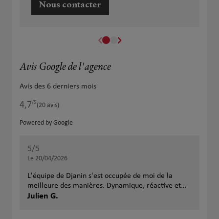
Nous contacter
Avis Google de l'agence
Avis des 6 derniers mois
/5
4,7
Note de 4.7 sur 5
(20 avis)
Powered by Google
5
/5
5
/
Note de 5 sur 5
Le 20/04/2026
Le 
L'équipe de Djanin s'est occupée de moi de la
meilleure des manières. Dynamique, réactive et
concurrentielle. Je conseille fortement d'être
Julien G.
Yan
accompagné pour une equipe comme ça