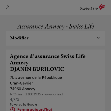
Assurance Annecy - Swiss Life
Modifier
Agence d'assurance Swiss Life
Annecy
DJANIN BURILOVIC
7bis avenue de la République
Cran-Gevrier
74960 Annecy
N°Orias : 23003935 -
www.orias.fr
4,7
/5
Note de 4.7 sur 5
Powered by Google
Fermé aujourd'hui