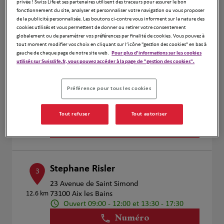
privée ! Swiss Life et ses partenaires utilisent des traceurs pour assurer le bon
fonctionnement du site, analyser et personnaliser votre navigation ou vous proposer
Voir plus
de la publicité personnalisée. Les boutons ci-contre vous informent sur la nature des
cookies utilisés et vous permettent de donner ou retirer votre consentement
globalement ou de paramétrer vos préférences par finalité de cookies. Vous pouvez à
tout moment modifier vos choix en cliquant sur l’icône "gestion des cookies" en bas à
gauche de chaque page de notre site web.
Pour plus d'informations sur les cookies
KETTENHOFEN ALEXANDRE
2
utilisés sur Swisslife.fr, vous pouvez accéder à la page de "gestion des cookies".
351 AVENUE DES MASSETTES
6.53 km
73190 CHALLES LES EAUX
Préférence pour tous les cookies
Ouvert 09:00 - 12:00 et 13:00 - 18:00
Numéro
Tout refuser
Tout autoriser
Voir plus
Stephane Risler
3
23 Avenue de Saint Simond
12.6 km
73100 Aix les Bains
Ouvert 09:00 - 12:00 et 13:30 - 17:30
Numéro