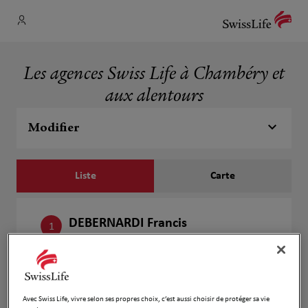
Les agences Swiss Life à Chambéry et
aux alentours
Modifier
Liste
Carte
DEBERNARDI Francis
1
80 Allée Albert Sylvestre
254 m
73000 Chambéry
Ouvert 09:00 - 12:30 et 14:00 - 17:30
Ouvert sur rdv 09:00 - 18:00
Avec Swiss Life, vivre selon ses propres choix, c’est aussi choisir de protéger sa vie
Numéro