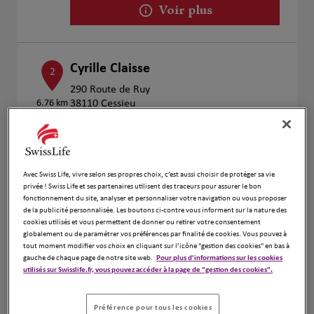
Voir plus
Cyrille Claisse
2
290 Route de Ruy
6.76 km
38110 Cessieu
Ouvert 09:00 - 12:00 et 13:00 - 18:00
Numéro
Voir plus
Avec Swiss Life, vivre selon ses propres choix, c’est aussi choisir de protéger sa vie
privée ! Swiss Life et ses partenaires utilisent des traceurs pour assurer le bon
fonctionnement du site, analyser et personnaliser votre navigation ou vous proposer
de la publicité personnalisée. Les boutons ci-contre vous informent sur la nature des
Mickael NOEL
cookies utilisés et vous permettent de donner ou retirer votre consentement
3
globalement ou de paramétrer vos préférences par finalité de cookies. Vous pouvez à
165 impasse de la Boulatière
tout moment modifier vos choix en cliquant sur l’icône "gestion des cookies" en bas à
7.33 km
38300 Serezin de la Tour
gauche de chaque page de notre site web.
Pour plus d'informations sur les cookies
utilisés sur Swisslife.fr, vous pouvez accéder à la page de "gestion des cookies".
Ouvert 09:00 - 12:00 et 13:00 - 18:00
Numéro
Préférence pour tous les cookies