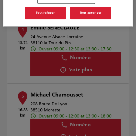
Voir plus
Tout refuser
Tout autoriser
Emilie SENECLAUZE
4
24 Avenue Alsace-Lorraine
13.74
38110 la Tour du Pin
km
Ouvert 09:00 - 12:30 et 13:30 - 17:30
Numéro
Voir plus
Michael Chamousset
5
208 Route De Lyon
16.88
38510 Morestel
km
Ouvert 09:00 - 12:00 et 13:00 - 18:00
Numéro