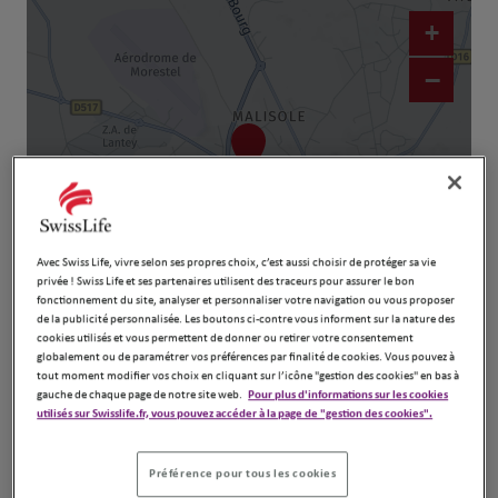
+
−
Avec Swiss Life, vivre selon ses propres choix, c’est aussi choisir de protéger sa vie
privée ! Swiss Life et ses partenaires utilisent des traceurs pour assurer le bon
fonctionnement du site, analyser et personnaliser votre navigation ou vous proposer
Naviguer
Itinéraire
de la publicité personnalisée. Les boutons ci-contre vous informent sur la nature des
cookies utilisés et vous permettent de donner ou retirer votre consentement
Leaflet
| Map ©2026
HERE
globalement ou de paramétrer vos préférences par finalité de cookies. Vous pouvez à
tout moment modifier vos choix en cliquant sur l’icône "gestion des cookies" en bas à
gauche de chaque page de notre site web.
Pour plus d'informations sur les cookies
utilisés sur Swisslife.fr, vous pouvez accéder à la page de "gestion des cookies".
Préférence pour tous les cookies