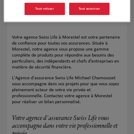
Tout refuser
Tout autoriser
Votre agence Swiss Life à Morestel est votre partenaire
de confiance pour toutes vos assurances. Située à
Morestel, notre agence vous propose une gamme
complète de produits pour répondre aux besoins des
particuliers, des indépendants et chefs d’entreprises en
matière de sécurité financière.
L'Agence d'assurance Swiss Life Michael Chamousset
vous accompagne dans vos projets pour que vous soyez
pleinement acteur de votre vie privée et
professionnelle. Contactez votre agence à Morestel
pour réaliser un bilan personnalisé.
Votre agence d'assurance Swiss Life vous
accompagne dans votre vie professionnelle et