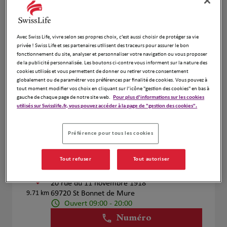
Voir plus
Avec Swiss Life, vivre selon ses propres choix, c’est aussi choisir de protéger sa vie
privée ! Swiss Life et ses partenaires utilisent des traceurs pour assurer le bon
MAULOUBIER & BODHUIN
fonctionnement du site, analyser et personnaliser votre navigation ou vous proposer
4
de la publicité personnalisée. Les boutons ci-contre vous informent sur la nature des
27 Rue des Hibiscus
cookies utilisés et vous permettent de donner ou retirer votre consentement
globalement ou de paramétrer vos préférences par finalité de cookies. Vous pouvez à
9.13 km
38280 Villette d'Anthon
tout moment modifier vos choix en cliquant sur l’icône "gestion des cookies" en bas à
Ouvert 09:00 - 18:00
gauche de chaque page de notre site web.
Pour plus d'informations sur les cookies
Numéro
utilisés sur Swisslife.fr, vous pouvez accéder à la page de "gestion des cookies".
Voir plus
Préférence pour tous les cookies
Tout refuser
Tout autoriser
Julie FLANDIN
5
20 rue du 11 novembre 1918
9.71 km
69720 St Bonnet de Mure
Ouvert 09:00 - 20:00
Numéro