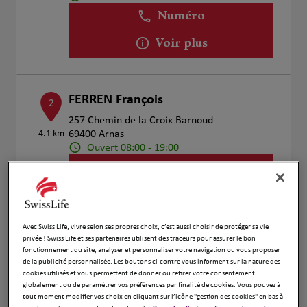
Numéro
Voir plus
FERREN François
2
257 Chemin de la Croix Barnoud
4.1 km
69400 Arnas
Ouvert 08:00 - 19:00
Numéro
Voir plus
Avec Swiss Life, vivre selon ses propres choix, c’est aussi choisir de protéger sa vie
privée ! Swiss Life et ses partenaires utilisent des traceurs pour assurer le bon
Angélique ASSEGOND
fonctionnement du site, analyser et personnaliser votre navigation ou vous proposer
3
de la publicité personnalisée. Les boutons ci-contre vous informent sur la nature des
177 Place de la Croix Blanche
cookies utilisés et vous permettent de donner ou retirer votre consentement
18.57
01390 Saint André de Corcy
globalement ou de paramétrer vos préférences par finalité de cookies. Vous pouvez à
km
tout moment modifier vos choix en cliquant sur l’icône "gestion des cookies" en bas à
Ouvert 08:00 - 18:30