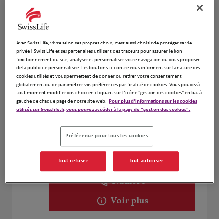
Voir plus
GUILLON Thibaut
Avec Swiss Life, vivre selon ses propres choix, c’est aussi choisir de protéger sa vie
4
privée ! Swiss Life et ses partenaires utilisent des traceurs pour assurer le bon
1 Boulevard Marius Vivier Merle
fonctionnement du site, analyser et personnaliser votre navigation ou vous proposer
de la publicité personnalisée. Les boutons ci-contre vous informent sur la nature des
3.98 km
69000 Lyon 3ème
cookies utilisés et vous permettent de donner ou retirer votre consentement
Fermé actuellement
globalement ou de paramétrer vos préférences par finalité de cookies. Vous pouvez à
Voir plus
tout moment modifier vos choix en cliquant sur l’icône "gestion des cookies" en bas à
gauche de chaque page de notre site web.
Pour plus d'informations sur les cookies
utilisés sur Swisslife.fr, vous pouvez accéder à la page de "gestion des cookies".
Jean-Brice Durand Et David Doizon
5
Préférence pour tous les cookies
19 Chemin Du Buyat
4.02 km
69370 St Didier Au Mont D Or
Tout refuser
Tout autoriser
Ouvert 09:00 - 12:00 et 13:00 - 18:00
Numéro
Voir plus