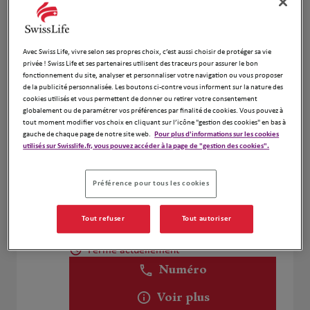
Laurent Rochette
4
Avec Swiss Life, vivre selon ses propres choix, c’est aussi choisir de protéger sa vie
privée ! Swiss Life et ses partenaires utilisent des traceurs pour assurer le bon
60 Rue Waldeck Rousseau
fonctionnement du site, analyser et personnaliser votre navigation ou vous proposer
9.91 km
69006 Lyon
de la publicité personnalisée. Les boutons ci-contre vous informent sur la nature des
Fermé actuellement
cookies utilisés et vous permettent de donner ou retirer votre consentement
globalement ou de paramétrer vos préférences par finalité de cookies. Vous pouvez à
Numéro
tout moment modifier vos choix en cliquant sur l’icône "gestion des cookies" en bas à
gauche de chaque page de notre site web.
Pour plus d'informations sur les cookies
Voir plus
utilisés sur Swisslife.fr, vous pouvez accéder à la page de "gestion des cookies".
Préférence pour tous les cookies
ROUSSEAU Jérémy
5
Tout refuser
Tout autoriser
129 Rue Ampère
9.95 km
69310 Pierre Bénite
Fermé actuellement
Numéro
Voir plus