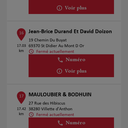
Voir plus
Jean-Brice Durand Et David Doizon
16
19 Chemin Du Buyat
17.03
69370 St Didier Au Mont D Or
km
Fermé actuellement
Numéro
Voir plus
MAULOUBIER & BODHUIN
17
27 Rue des Hibiscus
17.42
38280 Villette d'Anthon
km
Fermé actuellement
Numéro