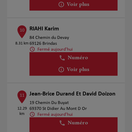
Voir plus
RIAHI Karim
10
84 Chemin du Devay
8.31 km
69126 Brindas
Fermé aujourd'hui
Numéro
Voir plus
Jean-Brice Durand Et David Doizon
11
19 Chemin Du Buyat
12.29
69370 St Didier Au Mont D Or
km
Fermé aujourd'hui
Numéro