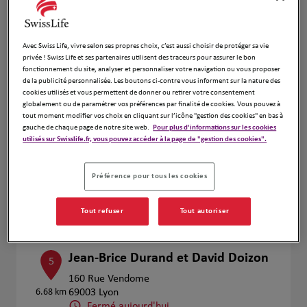
Voir plus
Avec Swiss Life, vivre selon ses propres choix, c’est aussi choisir de protéger sa vie
privée ! Swiss Life et ses partenaires utilisent des traceurs pour assurer le bon
fonctionnement du site, analyser et personnaliser votre navigation ou vous proposer
Geraud Astier
de la publicité personnalisée. Les boutons ci-contre vous informent sur la nature des
4
cookies utilisés et vous permettent de donner ou retirer votre consentement
23 Rue De Bonnel
globalement ou de paramétrer vos préférences par finalité de cookies. Vous pouvez à
6.52 km
69003 Lyon
tout moment modifier vos choix en cliquant sur l’icône "gestion des cookies" en bas à
Fermé aujourd'hui
gauche de chaque page de notre site web.
Pour plus d'informations sur les cookies
utilisés sur Swisslife.fr, vous pouvez accéder à la page de "gestion des cookies".
Numéro
Voir plus
Préférence pour tous les cookies
Prendre RDV
Tout refuser
Tout autoriser
Jean-Brice Durand et David Doizon
5
160 Rue Vendome
6.68 km
69003 Lyon
Fermé aujourd'hui