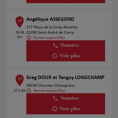
Angélique ASSEGOND
18
177 Place de la Croix Blanche
26.56
01390 Saint André de Corcy
km
Fermé aujourd'hui
Numéro
Voir plus
Greg DOUX et Tanguy LONGCHAMP
19
38230 Charvieu Chavagneux
Fermé aujourd'hui
27.1 km
Numéro
Voir plus