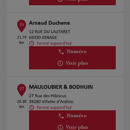
Arnaud Duchene
16
12 RUE DU LAUTARET
21.79
69330 JONAGE
km
Fermé aujourd'hui
Numéro
Voir plus
MAULOUBIER & BODHUIN
17
27 Rue des Hibiscus
26.38
38280 Villette d'Anthon
km
Fermé aujourd'hui
Numéro
Voir plus