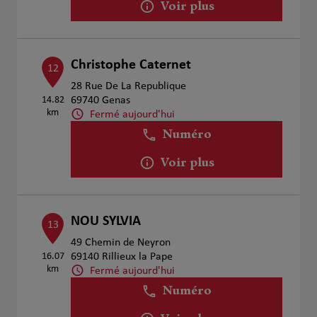
Voir plus
Christophe Caternet
12
28 Rue De La Republique
14.82
69740 Genas
km
Fermé aujourd'hui
Numéro
Voir plus
NOU SYLVIA
13
49 Chemin de Neyron
16.07
69140 Rillieux la Pape
km
Fermé aujourd'hui
Numéro