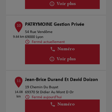
Voir plus
PATRYMOINE Gestion Privée
10
54 Rue Vendôme
9.64 km
69000 Lyon
Fermé actuellement
Numéro
Voir plus
Jean-Brice Durand Et David Doizon
11
19 Chemin Du Buyat
14.08
69370 St Didier Au Mont D Or
km
Fermé aujourd'hui
Numéro