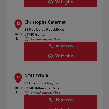
Voir plus
Christophe Caternet
12
28 Rue De La Republique
16.61
69740 Genas
km
Fermé aujourd'hui
Numéro
Voir plus
NOU SYLVIA
13
49 Chemin de Neyron
18.31
69140 Rillieux la Pape
km
Fermé aujourd'hui
Numéro