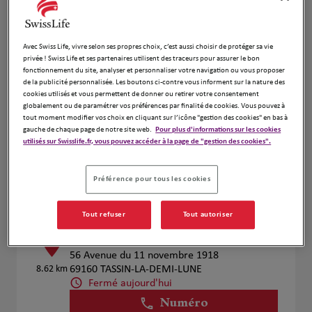
Voir plus
Avec Swiss Life, vivre selon ses propres choix, c’est aussi choisir de protéger sa vie
privée ! Swiss Life et ses partenaires utilisent des traceurs pour assurer le bon
CARRON-FOURT V. , VINCENT S. &
4
fonctionnement du site, analyser et personnaliser votre navigation ou vous proposer
GUILLON
de la publicité personnalisée. Les boutons ci-contre vous informent sur la nature des
cookies utilisés et vous permettent de donner ou retirer votre consentement
8.41 km
57 RUE DU PDT EDOUARD HERRIOT
globalement ou de paramétrer vos préférences par finalité de cookies. Vous pouvez à
69002 Lyon
tout moment modifier vos choix en cliquant sur l’icône "gestion des cookies" en bas à
Fermé aujourd'hui
gauche de chaque page de notre site web.
Pour plus d'informations sur les cookies
utilisés sur Swisslife.fr, vous pouvez accéder à la page de "gestion des cookies".
Numéro
Voir plus
Préférence pour tous les cookies
Tout refuser
Tout autoriser
Géraud ASTIER
5
56 Avenue du 11 novembre 1918
8.62 km
69160 TASSIN-LA-DEMI-LUNE
Fermé aujourd'hui
Numéro