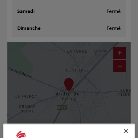
Samedi
Fermé
Dimanche
Fermé
+
−
Naviguer
Itinéraire