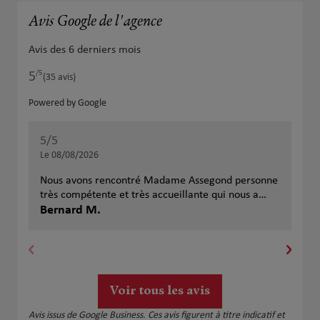
Avis Google de l'agence
Avis des 6 derniers mois
/5
5
Note de 5 sur 5
(35 avis)
Powered by Google
5
/5
5
/
Note de 5 sur 5
Le 08/08/2026
Le 
Nous avons rencontré Madame Assegond personne
Trè
très compétente et très accueillante qui nous a
pre
donné de bons conseils. Nous recommandons cette
Bernard M.
exc
An
agence.
pou
ac
Voir tous les avis
Avis issus de Google Business. Ces avis figurent à titre indicatif et