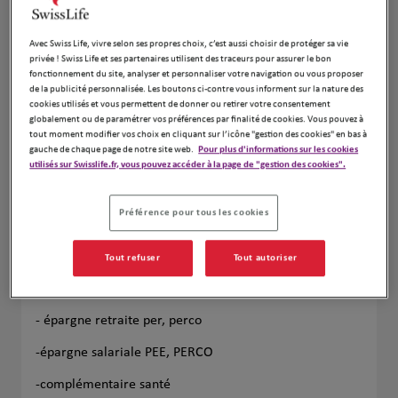
Leaflet
| Map ©2026
HERE
Avec Swiss Life, vivre selon ses propres choix, c’est aussi choisir de protéger sa vie
privée ! Swiss Life et ses partenaires utilisent des traceurs pour assurer le bon
fonctionnement du site, analyser et personnaliser votre navigation ou vous proposer
de la publicité personnalisée. Les boutons ci-contre vous informent sur la nature des
cookies utilisés et vous permettent de donner ou retirer votre consentement
globalement ou de paramétrer vos préférences par finalité de cookies. Vous pouvez à
tout moment modifier vos choix en cliquant sur l’icône "gestion des cookies" en bas à
gauche de chaque page de notre site web.
Pour plus d'informations sur les cookies
utilisés sur Swisslife.fr, vous pouvez accéder à la page de "gestion des cookies".
Préférence pour tous les cookies
Angélique ASSEGOND
vous conseille pour :
Tout refuser
Tout autoriser
-votre assurance vie
- épargne retraite per, perco
-épargne salariale PEE, PERCO
-complémentaire santé