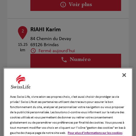
Voir plus
RIAHI Karim
2
84 Chemin du Devay
15.25
69126 Brindas
km
Fermé aujourd'hui
Numéro
Voir plus
Christophe Merle
Avec Swiss Life, vivre selon ses propres choix, c’est aussi choisir de protéger sa vie
3
privée ! Swiss Life et ses partenaires utilisent des traceurs pour assurer le bon
31 Rue Louis Pasteur
fonctionnement du site, analyser et personnaliser votre navigation ou vous proposer
17.34
42320 La Grand Croix
de la publicité personnalisée. Les boutons ci-contre vous informent sur la nature des
km
Fermé aujourd'hui
cookies utilisés et vous permettent de donner ou retirer votre consentement
globalement ou de paramétrer vos préférences par finalité de cookies. Vous pouvez à
Numéro
tout moment modifier vos choix en cliquant sur l’icône "gestion des cookies" en bas à
gauche de chaque page de notre site web.
Pour plus d'informations sur les cookies