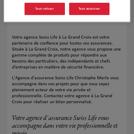
Tout refuser
Tout autoriser
Votre agence Swiss Life à La Grand Croix est votre
partenaire de confiance pour toutes vos assurances.
Située à La Grand Croix, notre agence vous propose une
gamme complète de produits pour répondre aux
besoins des particuliers, des indépendants et chefs
d’entreprises en matière de sécurité financière.
L'Agence d'assurance Swiss Life Christophe Merle vous
accompagne dans vos projets pour que vous soyez
pleinement acteur de votre vie privée et
professionnelle. Contactez votre agence à La Grand
Croix pour réaliser un bilan personnalisé.
Votre agence d'assurance Swiss Life vous
accompagne dans votre vie professionnelle et