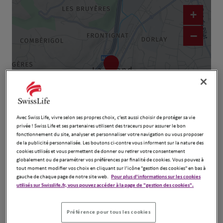
+
−
Avec Swiss Life, vivre selon ses propres choix, c’est aussi choisir de protéger sa vie
privée ! Swiss Life et ses partenaires utilisent des traceurs pour assurer le bon
fonctionnement du site, analyser et personnaliser votre navigation ou vous proposer
Naviguer
Itinéraire
de la publicité personnalisée. Les boutons ci-contre vous informent sur la nature des
cookies utilisés et vous permettent de donner ou retirer votre consentement
Leaflet
| Map ©2026
HERE
globalement ou de paramétrer vos préférences par finalité de cookies. Vous pouvez à
tout moment modifier vos choix en cliquant sur l’icône "gestion des cookies" en bas à
gauche de chaque page de notre site web.
Pour plus d'informations sur les cookies
utilisés sur Swisslife.fr, vous pouvez accéder à la page de "gestion des cookies".
Préférence pour tous les cookies