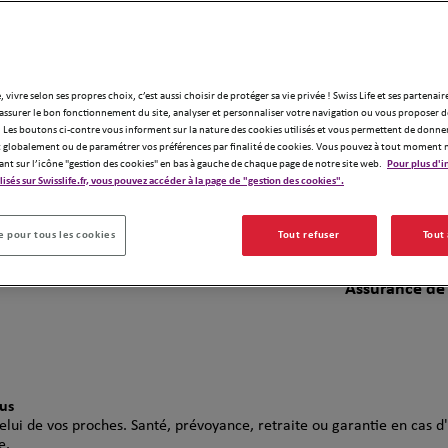
Titulaire d'un
3 ans comme 
régional chez
, vivre selon ses propres choix, c’est aussi choisir de protéger sa vie privée ! Swiss Life et ses partenair
métier que j'
Demander un devis
assurer le bon fonctionnement du site, analyser et personnaliser votre navigation ou vous proposer de
 Les boutons ci-contre vous informent sur la nature des cookies utilisés et vous permettent de donner
globalement ou de paramétrer vos préférences par finalité de cookies. Vous pouvez à tout moment 
Mon approche 
ant sur l’icône "gestion des cookies" en bas à gauche de chaque page de notre site web.
Pour plus d'i
l'empathie, le
ilisés sur Swisslife.fr, vous pouvez accéder à la page de "gestion des cookies".
Ma priorité :
o
 pour tous les cookies
Tout refuser
Tout
meilleurs pro
Assurance de
lus
celui de vos proches. Santé, prévoyance, retraite ou garantie en cas 
e.