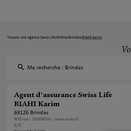
Trouver une agence Swiss Life
Rhône
Brindas
RIAHI Karim
Vo
Ma recherche :
Brindas
Agent d'assurance Swiss Life
RIAHI Karim
69126 Brindas
N°Orias : 26004016 -
www.orias.fr
5
/5
Note de 5 sur 5