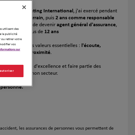
DESS en Marketing International
, j'ai exercé pendant
commercial terrain
, puis
2 ans comme responsable
 Orange
, avant de devenir
agent général d'assurance
,
es utilisent des
exerce depuis plus de
12 ans
 la publicité
 ou retirer votre
modifier vos
repose sur des valeurs essentielles :
l'écoute,
nformations sur
 conseil et la proximité
.
ffrir un service d'excellence et faire partie des
 autoriser
fessionnels de mon secteur.
 personne.
d'accident, les assurances de personnes vous permettent de