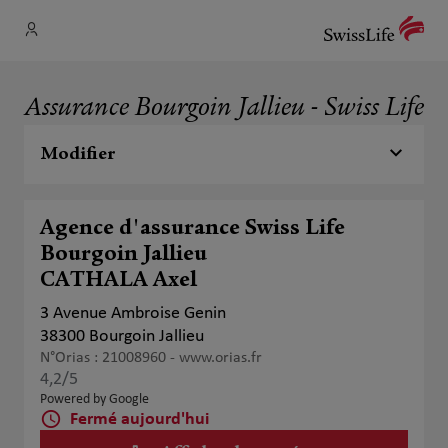
Assurance Bourgoin Jallieu - Swiss Life
Modifier
Agence d'assurance Swiss Life
Bourgoin Jallieu
CATHALA Axel
3 Avenue Ambroise Genin
38300 Bourgoin Jallieu
N°Orias : 21008960 -
www.orias.fr
4,2
/5
Note de 4.2 sur 5
Powered by Google
Fermé aujourd'hui