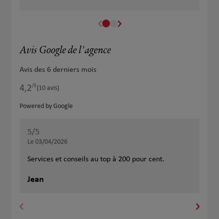
Avis Google de l'agence
Avis des 6 derniers mois
/5
4,2
Note de 4.2 sur 5
(10 avis)
Powered by Google
5
/5
5
/
Note de 5 sur 5
Le 03/04/2026
Le 
Services et conseils au top à 200 pour cent.
Trè
age
Jean
cla
Thi
M.C
par
Mer