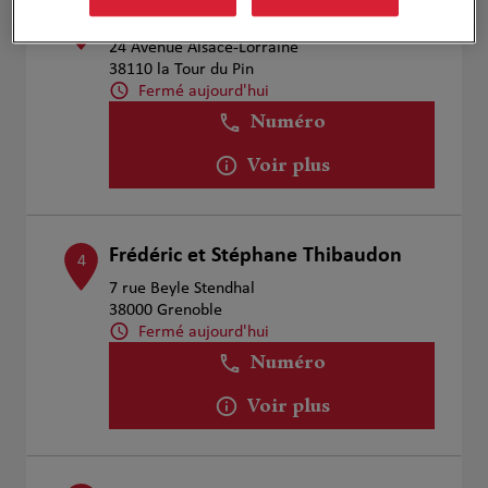
Emilie SENECLAUZE
3
24 Avenue Alsace-Lorraine
38110 la Tour du Pin
Fermé aujourd'hui
Numéro
Voir plus
Frédéric et Stéphane Thibaudon
4
7 rue Beyle Stendhal
38000 Grenoble
Fermé aujourd'hui
Numéro
Voir plus