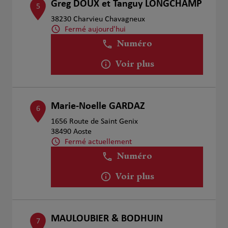
Greg DOUX et Tanguy LONGCHAMP
5
38230 Charvieu Chavagneux
Fermé aujourd'hui
Numéro
Voir plus
Marie-Noelle GARDAZ
6
1656 Route de Saint Genix
38490 Aoste
Fermé actuellement
Numéro
Voir plus
MAULOUBIER & BODHUIN
7