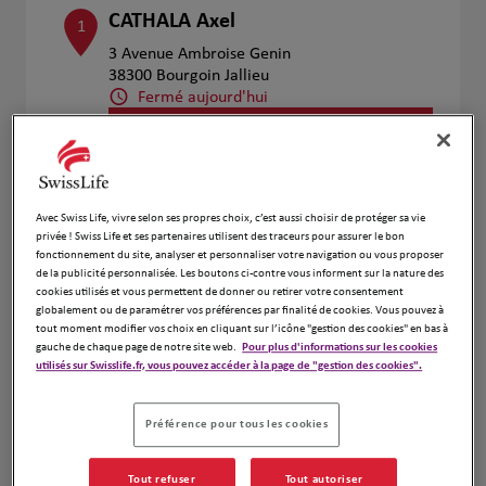
CATHALA Axel
1
3 Avenue Ambroise Genin
38300 Bourgoin Jallieu
Fermé aujourd'hui
Numéro
Voir plus
Avec Swiss Life, vivre selon ses propres choix, c’est aussi choisir de protéger sa vie
privée ! Swiss Life et ses partenaires utilisent des traceurs pour assurer le bon
fonctionnement du site, analyser et personnaliser votre navigation ou vous proposer
Cyrille Claisse
2
de la publicité personnalisée. Les boutons ci-contre vous informent sur la nature des
290 Route de Ruy
cookies utilisés et vous permettent de donner ou retirer votre consentement
globalement ou de paramétrer vos préférences par finalité de cookies. Vous pouvez à
38110 Cessieu
tout moment modifier vos choix en cliquant sur l’icône "gestion des cookies" en bas à
Fermé aujourd'hui
gauche de chaque page de notre site web.
Pour plus d'informations sur les cookies
Numéro
utilisés sur Swisslife.fr, vous pouvez accéder à la page de "gestion des cookies".
Voir plus
Préférence pour tous les cookies
Tout refuser
Tout autoriser