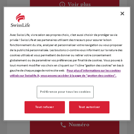
Voir plus
Cyrille Claisse
2
Avec Swiss Life, vivre selon ses propres choix, c’est aussi choisir de protéger sa vie
290 Route de Ruy
privée ! Swiss Life et ses partenaires utilisent des traceurs pour assurer le bon
7.19 km
38110 Cessieu
fonctionnement du site, analyser et personnaliser votre navigation ou vous proposer
Fermé actuellement
de la publicité personnalisée. Les boutons ci-contre vous informent sur la nature des
cookies utilisés et vous permettent de donner ou retirer votre consentement
Numéro
globalement ou de paramétrer vos préférences par finalité de cookies. Vous pouvez à
tout moment modifier vos choix en cliquant sur l’icône "gestion des cookies" en bas à
Voir plus
gauche de chaque page de notre site web.
Pour plus d'informations sur les cookies
utilisés sur Swisslife.fr, vous pouvez accéder à la page de "gestion des cookies".
Préférence pour tous les cookies
Mickael NOEL
3
165 impasse de la Boulatière
Tout refuser
Tout autoriser
8.1 km
38300 Serezin de la Tour
Fermé actuellement
Numéro