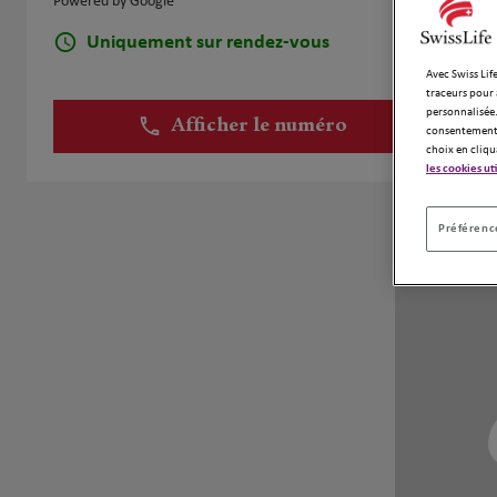
Powered by Google
Uniquement sur rendez-vous
Avec Swiss Life
traceurs pour 
personnalisée.
Afficher le numéro
consentement 
choix en cliqu
les cookies ut
Préférence