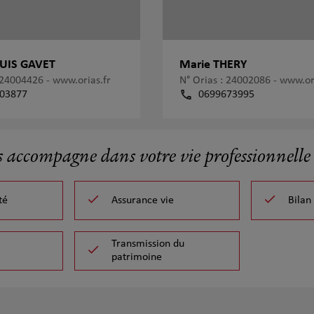
OUIS GAVET
Marie THERY
: 24004426 -
www.orias.fr
N° Orias : 24002086 -
www.ori
03877
0699673995
s accompagne dans votre vie professionnelle 
té
Assurance vie
Bilan
Transmission du
patrimoine