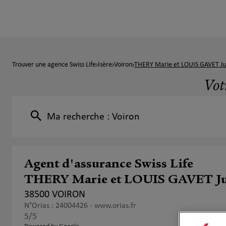
Trouver une agence Swiss Life
Isère
Voiron
THERY Marie et LOUIS GAVET Ju
Vot
Ma recherche :
Voiron
Agent d'assurance Swiss Life
THERY Marie et LOUIS GAVET Ju
38500 VOIRON
N°Orias : 24004426 -
www.orias.fr
5
/5
Note de 5 sur 5