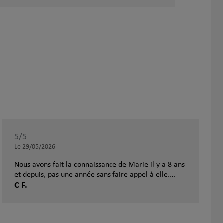
5
/5
Note de 5 sur 5
Le 29/05/2026
Nous avons fait la connaissance de Marie il y a 8 ans
et depuis, pas une année sans faire appel à elle.
Marie agit toujours dans notre intérêt. C'est sa
C F.
marque de fabrique et c'est pour cela qu'on la
sollicite sans hésitation et qu'on ne peut que la
recommander. Ses domaines de connaissance et