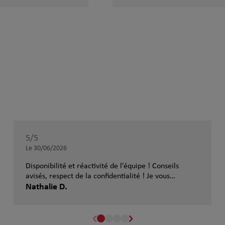
5
/5
Note de 5 sur 5
Le 30/06/2026
Disponibilité et réactivité de l’équipe ! Conseils
avisés, respect de la confidentialité ! Je vous
conseille de faire appel à leurs services
Nathalie D.