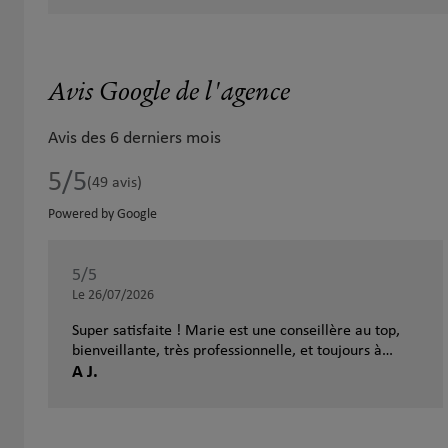
Avis Google de l'agence
Avis des 6 derniers mois
5
/5
Note de 5 sur 5
(49 avis)
Powered by Google
5
/5
Note de 5 sur 5
Le 26/07/2026
Super satisfaite ! Marie est une conseillère au top,
bienveillante, très professionnelle, et toujours à
l'écoute . J'ai totalement confiance en elle et en ses
A J.
conseils. Je recommande vivement!