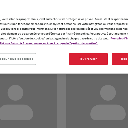
Prévoyance, s
vous accompag
adaptée à vos 
, vivre selon ses propres choix, c’est aussi choisir de protéger sa vie privée ! Swiss Life et ses partenair
Notre engageme
assurer le bon fonctionnement du site, analyser et personnaliser votre navigation ou vous proposer de
 Les boutons ci-contre vous informent sur la nature des cookies utilisés et vous permettent de donner
solutions per
Demander un devis
globalement ou de paramétrer vos préférences par finalité de cookies. Vous pouvez à tout moment 
dans tous vos 
ant sur l’icône "gestion des cookies" en bas à gauche de chaque page de notre site web.
Pour plus d'i
ilisés sur Swisslife.fr, vous pouvez accéder à la page de "gestion des cookies".
Notre équipe
 pour tous les cookies
Tout refuser
Tout