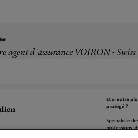
lien
re agent d'assurance VOIRON - Swiss 
Et si votre pl
protégé ?
lien
Spécialiste de
professions li
santé, leurs r