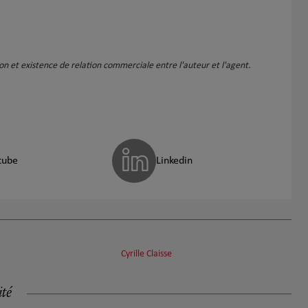
d'expertise sont vastes et on n'est jamais resté sans
réponse. Merci à elle pour toutes ses années
d'accompagnement et nos rencontres sont toujours
un plaisir.
ation et existence de relation commerciale entre l'auteur et l'agent.
tube
Linkedin
Cyrille Claisse
ité