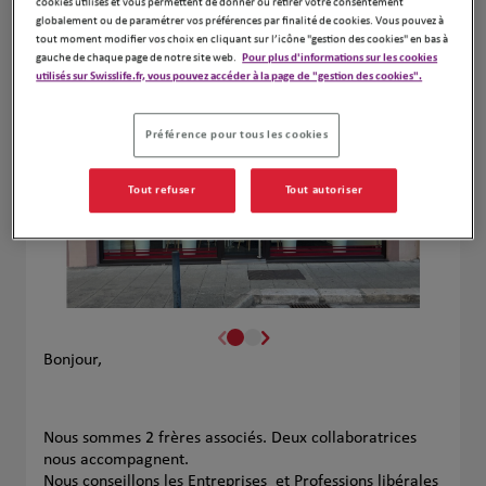
cookies utilisés et vous permettent de donner ou retirer votre consentement
Naviguer
Itinéraire
globalement ou de paramétrer vos préférences par finalité de cookies. Vous pouvez à
tout moment modifier vos choix en cliquant sur l’icône "gestion des cookies" en bas à
Leaflet
| Map ©2026
HERE
gauche de chaque page de notre site web.
Pour plus d'informations sur les cookies
utilisés sur Swisslife.fr, vous pouvez accéder à la page de "gestion des cookies".
Préférence pour tous les cookies
Tout refuser
Tout autoriser
Bonjour,
Nous sommes 2 frères associés. Deux collaboratrices
nous accompagnent.
Nous conseillons les Entreprises et Professions libérales