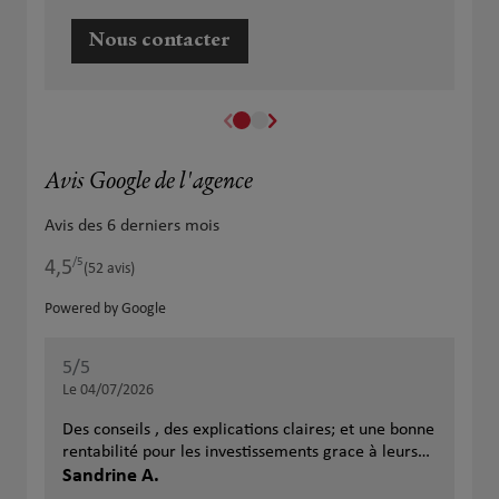
Nous contacter
Avis Google de l'agence
Avis des 6 derniers mois
/5
4,5
Note de 4.5 sur 5
(52 avis)
Powered by Google
5
/5
5
/
Note de 5 sur 5
Le 04/07/2026
Le 
Des conseils , des explications claires; et une bonne
Exce
rentabilité pour les investissements grace à leurs
com
expertises. En plus, 2 personnes à l'écoute et très
Sandrine A.
pou
Mar
sympathique
sat