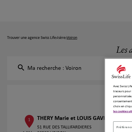
Trouver une agence Swiss Life
Isère
Voiron
Les 
Ma recherche :
Voiron
Avec Swiss Life
traceurs pour 
personnalisée.
consentement 
choix en cliqu
les cookies ut
THERY Marie et LOUIS GAVET Julien
1
51 RUE DES TALLIFARDIERES
Préférence