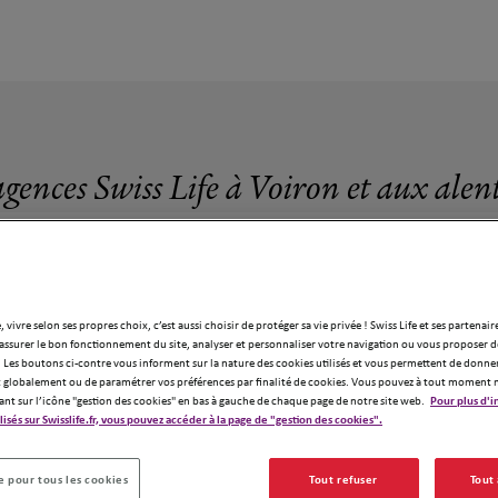
agences Swiss Life à Voiron et aux alen
, vivre selon ses propres choix, c’est aussi choisir de protéger sa vie privée ! Swiss Life et ses partenair
assurer le bon fonctionnement du site, analyser et personnaliser votre navigation ou vous proposer de
6 agences Swiss Life à Voiron
 Les boutons ci-contre vous informent sur la nature des cookies utilisés et vous permettent de donner
globalement ou de paramétrer vos préférences par finalité de cookies. Vous pouvez à tout moment 
ant sur l’icône "gestion des cookies" en bas à gauche de chaque page de notre site web.
Pour plus d'i
ilisés sur Swisslife.fr, vous pouvez accéder à la page de "gestion des cookies".
 pour tous les cookies
Tout refuser
Tout