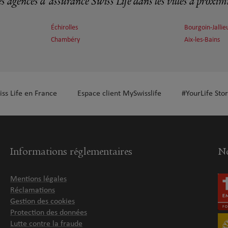
s agences d'assurance Swiss Life dans les villes à proxim
Échirolles
Bourgoin-Jallie
Chambéry
Aix-les-Bains
plus
iss Life en France
Espace client MySwisslife
#YourLife Stor
Informations réglementaires
No
Mentions légales
Réclamations
Gestion des cookies
Protection des données
Lutte contre la fraude