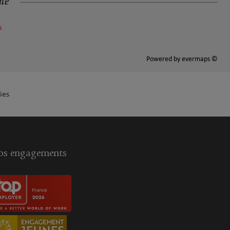
ité
u
Powered by
evermaps ©
ies
s engagements