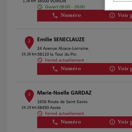
1.26 km
38500 VOIRON
Ouvert 08:00 - 18:00
Numéro
Voir 
Emilie SENECLAUZE
2
24 Avenue Alsace-Lorraine
23.26 km
38110 la Tour du Pin
Fermé actuellement
Numéro
Voir 
Marie-Noelle GARDAZ
3
1656 Route de Saint Genix
24.19 km
38490 Aoste
Fermé actuellement
Numéro
Voir 