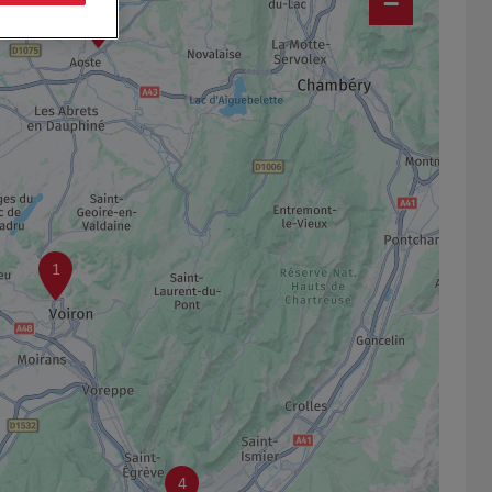
−
3
1
4