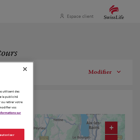
Espace client
tours
Modifier
es utilisent des
 la publicité
 ou retirer votre
modifier vos
nformations sur
+
 autoriser