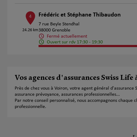
Frédéric et Stéphane Thibaudon
4
7 rue Beyle Stendhal
24.26 km
38000 Grenoble
Fermé actuellement
Ouvert sur rdv 17:30 - 19:30
Numéro
Voir 
Mickael NOEL
Vos agences d'assurances Swiss Life 
5
165 impasse de la Boulatière
Près de chez vous à Voiron, votre agent général d'assurance 
27.39 km
38300 Serezin de la Tour
assurance prévoyance, assurances professionnelles...
Fermé actuellement
Par notre conseil personnalisé, nous accompagnons chaque clien
Numéro
Voir 
professionnelle.
Cyrille Claisse
6