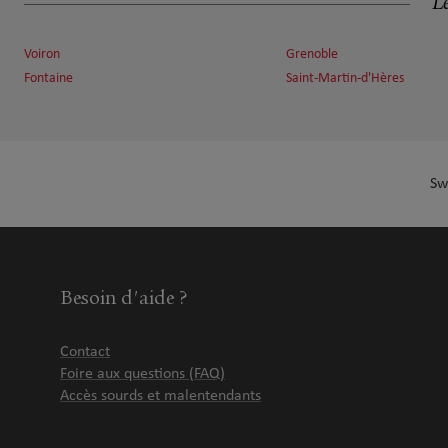
Le
290 Route de Ruy
28.52 km
38110 Cessieu
Fermé actuellement
Voiron
Grenoble
Fontaine
Saint-Martin-d'Hères
Numéro
Voir 
Sw
Besoin d'aide ?
Contact
Foire aux questions (FAQ)
Accès sourds et malentendants