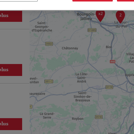
x2
2
plus
plus
plus