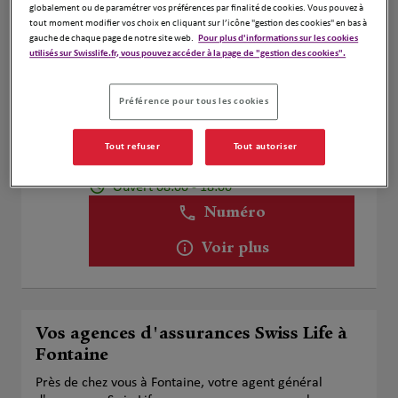
globalement ou de paramétrer vos préférences par finalité de cookies. Vous pouvez à
tout moment modifier vos choix en cliquant sur l’icône "gestion des cookies" en bas à
Voir plus
gauche de chaque page de notre site web.
Pour plus d'informations sur les cookies
utilisés sur Swisslife.fr, vous pouvez accéder à la page de "gestion des cookies".
THERY Marie et LOUIS GAVET
Préférence pour tous les cookies
2
Julien
21.69
Tout refuser
Tout autoriser
51 RUE DES TALLIFARDIERES
km
38500 VOIRON
Ouvert 08:00 - 18:00
Numéro
Voir plus
Vos agences d'assurances Swiss Life à
Fontaine
Près de chez vous à Fontaine, votre agent général