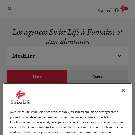
Les agences Swiss Life à Fontaine et
aux alentours
Modifier
Liste
Carte
Frédéric et Stéphane Thibaudon
1
7 rue Beyle Stendhal
Avec Swiss Life, vivre selon ses propres choix, c’est aussi choisir de protéger sa vie
4.36 km
38000 Grenoble
privée ! Swiss Life et ses partenaires utilisent des traceurs pour assurer le bon
Ouvert 09:00 - 12:00 et 14:00 - 17:00
fonctionnement du site, analyser et personnaliser votre navigation ou vous proposer
Ouvert sur rdv 17:30 - 19:30
de la publicité personnalisée. Les boutons ci-contre vous informent sur la nature des
Numéro
cookies utilisés et vous permettent de donner ou retirer votre consentement