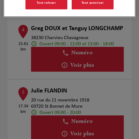
Voir plus
Tout refuser
Tout autoriser
Greg DOUX et Tanguy LONGCHAMP
4
38230 Charvieu Chavagneux
Ouvert 09:00 - 12:00 et 13:00 - 18:00
15.61
km
Numéro
Voir plus
Julie FLANDIN
5
20 rue du 11 novembre 1918
17.34
69720 St Bonnet de Mure
km
Ouvert 09:00 - 20:00
Numéro
Voir plus