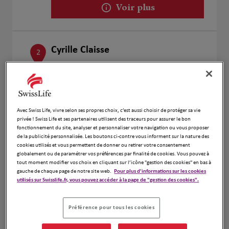
Voir plus
Cyrille Claisse
2
290 Route de Ruy
11 km
38110 Cessieu
Ouvert 09:00 - 12:00 et 13:00 - 18:00
Numéro
Avec Swiss Life, vivre selon ses propres choix, c’est aussi choisir de protéger sa vie
privée ! Swiss Life et ses partenaires utilisent des traceurs pour assurer le bon
Voir plus
fonctionnement du site, analyser et personnaliser votre navigation ou vous proposer
de la publicité personnalisée. Les boutons ci-contre vous informent sur la nature des
cookies utilisés et vous permettent de donner ou retirer votre consentement
globalement ou de paramétrer vos préférences par finalité de cookies. Vous pouvez à
Mickael NOEL
tout moment modifier vos choix en cliquant sur l’icône "gestion des cookies" en bas à
3
gauche de chaque page de notre site web.
Pour plus d'informations sur les cookies
165 impasse de la Boulatière
utilisés sur Swisslife.fr, vous pouvez accéder à la page de "gestion des cookies".
11.38
38300 Serezin de la Tour
km
Ouvert 09:00 - 12:00 et 13:00 - 18:00
Préférence pour tous les cookies
Numéro