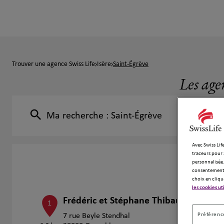
Trouver une agence Swiss Life
Isère
Saint-Égrève
Les age
Ma recherche :
Saint-Égrève
Avec Swiss Life
traceurs pour 
personnalisée.
consentement 
choix en cliqu
les cookies ut
Frédéric et Stéphane Thibaudon
1
Préférence
7 rue Beyle Stendhal