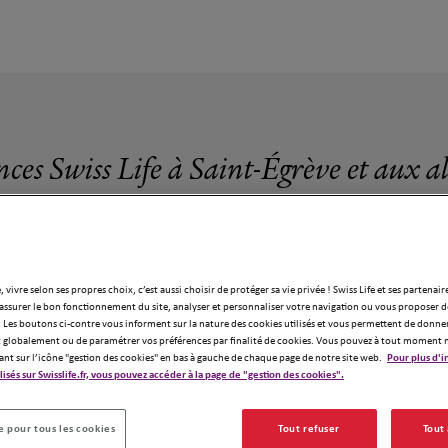
nces Swiss Life à Saint-Égrève et aux a
, vivre selon ses propres choix, c’est aussi choisir de protéger sa vie privée ! Swiss Life et ses partenair
assurer le bon fonctionnement du site, analyser et personnaliser votre navigation ou vous proposer de
2 agences Swiss Life à Saint-Égrève
 Les boutons ci-contre vous informent sur la nature des cookies utilisés et vous permettent de donner
globalement ou de paramétrer vos préférences par finalité de cookies. Vous pouvez à tout moment 
ant sur l’icône "gestion des cookies" en bas à gauche de chaque page de notre site web.
Pour plus d'i
ilisés sur Swisslife.fr, vous pouvez accéder à la page de "gestion des cookies".
 pour tous les cookies
Tout refuser
Tout