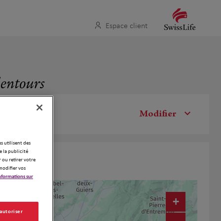
Espace client
lentours
Modifier
es utilisent des
 la publicité
 ou retirer votre
modifier vos
nformations sur
+
 autoriser