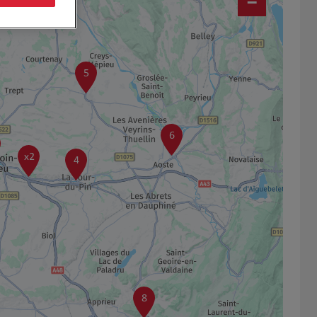
−
5
6
x2
4
8