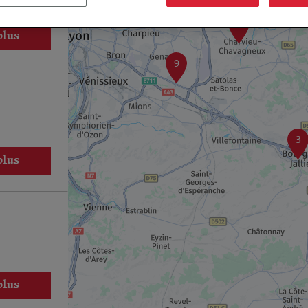
7
plus
9
3
plus
plus