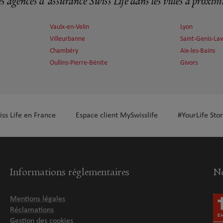
s agences d'assurance Swiss Life dans les villes à proxim
Vaulx-en-Velin
Lyon
plus
Villeurbanne
Saint-Genis-Lav
Chambéry
Aix-les-Bains
Oullins-Pierre-Bénite
Givors
plus
iss Life en France
Espace client MySwisslife
#YourLife Stor
Informations réglementaires
No
Mentions légales
plus
Réclamations
Gestion des cookies