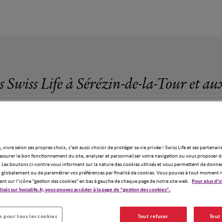
s Swiss Life à Sérézin-de-la-Tour et au
, vivre selon ses propres choix, c’est aussi choisir de protéger sa vie privée ! Swiss Life et ses partenair
assurer le bon fonctionnement du site, analyser et personnaliser votre navigation ou vous proposer de
9 agences Swiss Life à Sérézin-de-la-Tour
 Les boutons ci-contre vous informent sur la nature des cookies utilisés et vous permettent de donner
globalement ou de paramétrer vos préférences par finalité de cookies. Vous pouvez à tout moment 
ant sur l’icône "gestion des cookies" en bas à gauche de chaque page de notre site web.
Pour plus d'i
ilisés sur Swisslife.fr, vous pouvez accéder à la page de "gestion des cookies".
 pour tous les cookies
Tout refuser
Tout