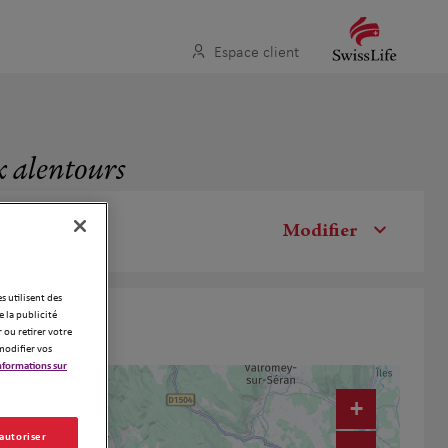
Espace client
x alentours
Modifier
es utilisent des
 la publicité
 ou retirer votre
modifier vos
nformations sur
+
 autoriser