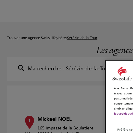
Trouver une agence Swiss Life
Isère
Sérézin-de-la-Tour
Les agence
Ma recherche :
Sérézin-de-la-Tour
Avec Swiss Life
traceurs pour 
personnalisée.
consentement 
choix en cliqu
les cookies ut
Mickael NOEL
1
165 impasse de la Boulatière
Préférence