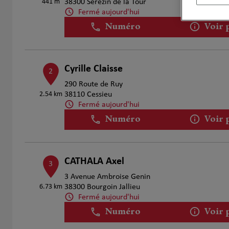
441 m
38300 Serezin de la Tour
Fermé aujourd'hui
Numéro
Voir 
Cyrille Claisse
2
290 Route de Ruy
2.54 km
38110 Cessieu
Fermé aujourd'hui
Numéro
Voir 
CATHALA Axel
3
3 Avenue Ambroise Genin
6.73 km
38300 Bourgoin Jallieu
Fermé aujourd'hui
Numéro
Voir 