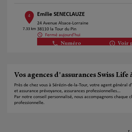
Emilie SENECLAUZE
4
24 Avenue Alsace-Lorraine
7.33 km
38110 la Tour du Pin
Fermé aujourd'hui
Numéro
Voir 
Michael Chamousset
5
Vos agences d'assurances Swiss Life 
208 Route De Lyon
16.45 km
38510 Morestel
Près de chez vous à Sérézin-de-la-Tour, votre agent général 
Fermé aujourd'hui
et assurance prévoyance, assurances professionnelles...
Numéro
Voir 
Par notre conseil personnalisé, nous accompagnons chaque clien
professionnelle.
Marie-Noelle GARDAZ
6
1656 Route de Saint Genix